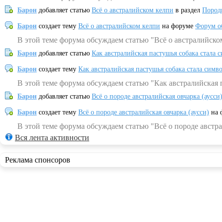
Барон
добавляет статью
Всё о австралийском келпи
в раздел
Пород
Барон
создает тему
Всё о австралийском келпи
на форуме
Форум о
В этой теме форума обсуждаем статью "Всё о австралийско
Барон
добавляет статью
Как австралийская пастушья собака стала 
Барон
создает тему
Как австралийская пастушья собака стала симв
В этой теме форума обсуждаем статью "Как австралийская 
Барон
добавляет статью
Всё о породе австралийская овчарка (аусси
Барон
создает тему
Всё о породе австралийская овчарка (аусси)
на 
В этой теме форума обсуждаем статью "Всё о породе австра
Вся лента активности
Реклама спонсоров