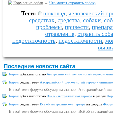
Кормление собак
→
Что может отравить собаку
Теги:
шоколад
,
человеческий пр
средствах
,
средства
,
собаки
,
соб
проблемы
,
привести
,
препара
отравление
,
отравить соб
недостаточность
,
недостаточности
,
мо
вызв
Последние новости сайта
Барон
добавляет статью
Австралийский шелковистый терьер - мин
Барон
создает тему
Австралийский шелковистый терьер - миниатю
В этой теме форума обсуждаем статью "Австралийский шел
Барон
добавляет статью
Всё об австралийском терьере
в раздел
Пор
Барон
создает тему
Всё об австралийском терьере
на форуме
Форум
В этой теме форума обсуждаем статью "Всё об австралийск