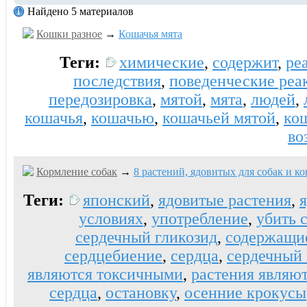
Найдено 5 материалов
Кошки разное
→
Кошачья мята
Теги:
химические
,
содержит
,
ре
последствия
,
поведенческие реа
передозировка
,
мятой
,
мята
,
людей
,
кошачья
,
кошачью
,
кошачьей мятой
,
ко
во
Кормление собак
→
8 растений, ядовитых для собак и к
Теги:
японский
,
ядовитые растения
,
условиях
,
употребление
,
убить 
сердечный гликозид
,
содержащи
сердцебиение
,
сердца
,
сердечный 
являются токсичными
,
растения являю
сердца
,
остановку
,
осенние крокусы