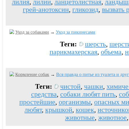
лилия
,
лилии
,
ланцетолистная
,
ландыш
грей-анотоксин
,
гликозид
,
вызвать 
Уход за собаками
→
Уход за пикинесами
Теги:
шерсть
,
шерст
парикмахерская
,
объема
,
н
Кормление собак
→
Вся правда о питье из туалета и др
Теги:
чистой
,
чашки
,
химиче
средства
,
собаки любят пить
,
со
простейшие
,
организмы
,
опасных ми
любят
,
крышкой
,
кошек
,
источнико
животные
,
животное