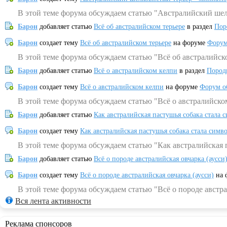
В этой теме форума обсуждаем статью "Австралийский шел
Барон
добавляет статью
Всё об австралийском терьере
в раздел
Пор
Барон
создает тему
Всё об австралийском терьере
на форуме
Форум
В этой теме форума обсуждаем статью "Всё об австралийск
Барон
добавляет статью
Всё о австралийском келпи
в раздел
Пород
Барон
создает тему
Всё о австралийском келпи
на форуме
Форум о
В этой теме форума обсуждаем статью "Всё о австралийско
Барон
добавляет статью
Как австралийская пастушья собака стала 
Барон
создает тему
Как австралийская пастушья собака стала симв
В этой теме форума обсуждаем статью "Как австралийская 
Барон
добавляет статью
Всё о породе австралийская овчарка (аусси
Барон
создает тему
Всё о породе австралийская овчарка (аусси)
на 
В этой теме форума обсуждаем статью "Всё о породе австра
Вся лента активности
Реклама спонсоров