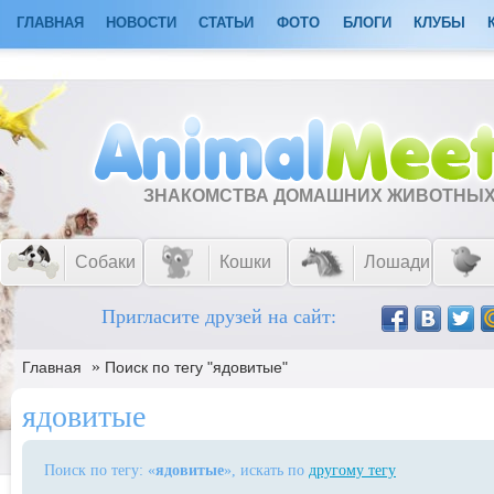
ГЛАВНАЯ
НОВОСТИ
СТАТЬИ
ФОТО
БЛОГИ
КЛУБЫ
ЗНАКОМСТВА ДОМАШНИХ ЖИВОТНЫ
Собаки
Кошки
Лошади
Пригласите друзей на сайт:
»
Главная
Поиск по тегу "ядовитые"
ядовитые
Поиск по тегу: «
ядовитые
», искать по
другому тегу