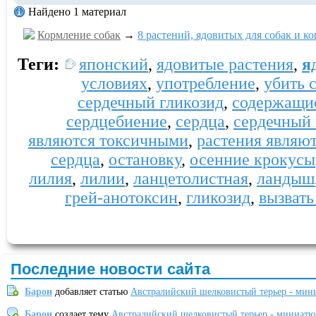
Найдено 1 материал
Кормление собак
→
8 растений, ядовитых для собак и к
Теги:
японский
,
ядовитые растения
,
я
условиях
,
употребление
,
убить 
сердечный гликозид
,
содержащи
сердцебиение
,
сердца
,
сердечный 
являются токсичными
,
растения являю
сердца
,
остановку
,
осенние крокусы
лилия
,
лилии
,
ланцетолистная
,
ландыш
грей-анотоксин
,
гликозид
,
вызвать
Последние новости сайта
Барон
добавляет статью
Австралийский шелковистый терьер - мин
Барон
создает тему
Австралийский шелковистый терьер - миниатю