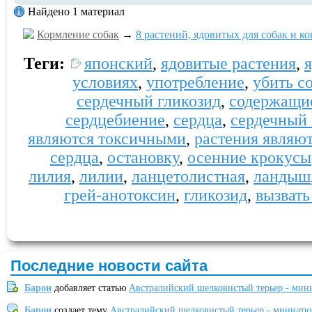
Найдено 1 материал
Кормление собак
→
8 растений, ядовитых для собак и к
Теги:
японский
,
ядовитые растения
,
условиях
,
употребление
,
убить с
сердечный гликозид
,
содержащи
сердцебиение
,
сердца
,
сердечный 
являются токсичными
,
растения являю
сердца
,
остановку
,
осенние крокусы
лилия
,
лилии
,
ланцетолистная
,
ландыш
грей-анотоксин
,
гликозид
,
вызвать
Последние новости сайта
Барон
добавляет статью
Австралийский шелковистый терьер - мин
Барон
создает тему
Австралийский шелковистый терьер - миниатю