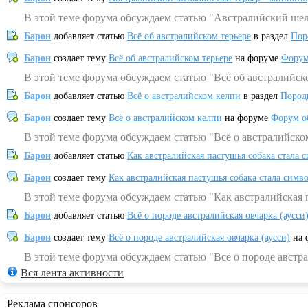
В этой теме форума обсуждаем статью "Австралийский шел
Барон
добавляет статью
Всё об австралийском терьере
в раздел
Пор
Барон
создает тему
Всё об австралийском терьере
на форуме
Форум
В этой теме форума обсуждаем статью "Всё об австралийск
Барон
добавляет статью
Всё о австралийском келпи
в раздел
Пород
Барон
создает тему
Всё о австралийском келпи
на форуме
Форум о
В этой теме форума обсуждаем статью "Всё о австралийско
Барон
добавляет статью
Как австралийская пастушья собака стала 
Барон
создает тему
Как австралийская пастушья собака стала симв
В этой теме форума обсуждаем статью "Как австралийская 
Барон
добавляет статью
Всё о породе австралийская овчарка (аусси
Барон
создает тему
Всё о породе австралийская овчарка (аусси)
на 
В этой теме форума обсуждаем статью "Всё о породе австра
Вся лента активности
Реклама спонсоров