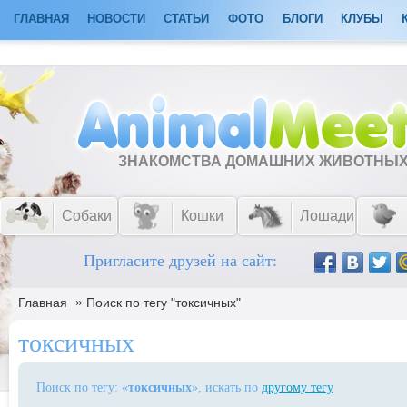
ГЛАВНАЯ
НОВОСТИ
СТАТЬИ
ФОТО
БЛОГИ
КЛУБЫ
ЗНАКОМСТВА ДОМАШНИХ ЖИВОТНЫ
Собаки
Кошки
Лошади
Пригласите друзей на сайт:
»
Главная
Поиск по тегу "токсичных"
токсичных
Поиск по тегу: «
токсичных
», искать по
другому тегу