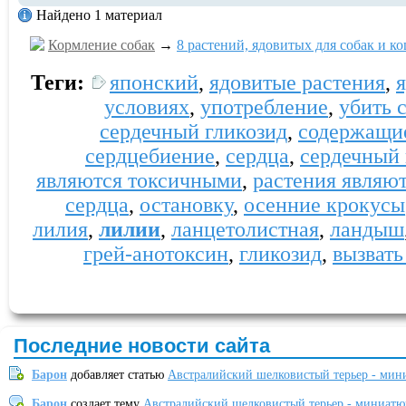
Найдено 1 материал
Кормление собак
→
8 растений, ядовитых для собак и к
Теги:
японский
,
ядовитые растения
,
условиях
,
употребление
,
убить 
сердечный гликозид
,
содержащи
сердцебиение
,
сердца
,
сердечный 
являются токсичными
,
растения являю
сердца
,
остановку
,
осенние крокусы
лилия
,
лилии
,
ланцетолистная
,
ландыш
грей-анотоксин
,
гликозид
,
вызвать
Последние новости сайта
Барон
добавляет статью
Австралийский шелковистый терьер - мин
Барон
создает тему
Австралийский шелковистый терьер - миниатю