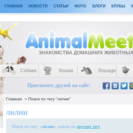
ГЛАВНАЯ
НОВОСТИ
СТАТЬИ
ФОТО
БЛОГИ
КЛУБЫ
ЗНАКОМСТВА ДОМАШНИХ ЖИВОТНЫ
Собаки
Кошки
Лошади
Пригласите друзей на сайт:
»
Главная
Поиск по тегу "лилии"
лилии
Поиск по тегу: «
лилии
», искать по
другому тегу