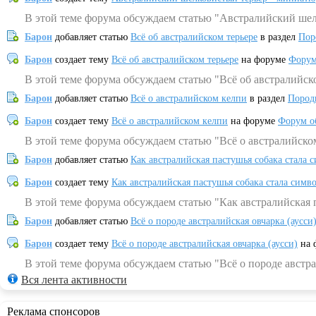
В этой теме форума обсуждаем статью "Австралийский шел
Барон
добавляет статью
Всё об австралийском терьере
в раздел
Пор
Барон
создает тему
Всё об австралийском терьере
на форуме
Форум
В этой теме форума обсуждаем статью "Всё об австралийск
Барон
добавляет статью
Всё о австралийском келпи
в раздел
Пород
Барон
создает тему
Всё о австралийском келпи
на форуме
Форум о
В этой теме форума обсуждаем статью "Всё о австралийско
Барон
добавляет статью
Как австралийская пастушья собака стала 
Барон
создает тему
Как австралийская пастушья собака стала симв
В этой теме форума обсуждаем статью "Как австралийская 
Барон
добавляет статью
Всё о породе австралийская овчарка (аусси
Барон
создает тему
Всё о породе австралийская овчарка (аусси)
на 
В этой теме форума обсуждаем статью "Всё о породе австра
Вся лента активности
Реклама спонсоров