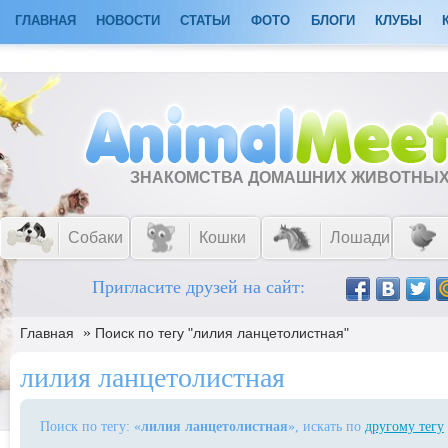
ГЛАВНАЯ
НОВОСТИ
СТАТЬИ
ФОТО
БЛОГИ
КЛУБЫ
ЗНАКОМСТВА ДОМАШНИХ ЖИВОТНЫ
Собаки
Кошки
Лошади
Пригласите друзей на сайт:
»
Главная
Поиск по тегу "лилия ланцетолистная"
лилия ланцетолистная
Поиск по тегу: «
лилия ланцетолистная
», искать по
другому тегу