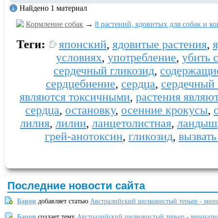
Найдено 1 материал
Кормление собак
→
8 растений, ядовитых для собак и к
Теги:
японский
,
ядовитые растения
,
условиях
,
употребление
,
убить 
сердечный гликозид
,
содержащи
сердцебиение
,
сердца
,
сердечный 
являются токсичными
,
растения являю
сердца
,
остановку
,
осенние крокусы
,
лилия
,
лилии
,
ланцетолистная
,
ландыш
грей-анотоксин
,
гликозид
,
вызвать
Последние новости сайта
Барон
добавляет статью
Австралийский шелковистый терьер - мин
Барон
создает тему
Австралийский шелковистый терьер - миниатю