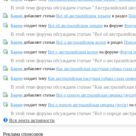
В этой теме форума обсуждаем статью "Австралийский шел
Барон
добавляет статью
Всё об австралийском терьере
в раздел
Пор
Барон
создает тему
Всё об австралийском терьере
на форуме
Форум
В этой теме форума обсуждаем статью "Всё об австралийск
Барон
добавляет статью
Всё о австралийском келпи
в раздел
Пород
Барон
создает тему
Всё о австралийском келпи
на форуме
Форум о
В этой теме форума обсуждаем статью "Всё о австралийско
Барон
добавляет статью
Как австралийская пастушья собака стала 
Барон
создает тему
Как австралийская пастушья собака стала симв
В этой теме форума обсуждаем статью "Как австралийская 
Барон
добавляет статью
Всё о породе австралийская овчарка (аусси
Барон
создает тему
Всё о породе австралийская овчарка (аусси)
на 
В этой теме форума обсуждаем статью "Всё о породе австра
Вся лента активности
Реклама спонсоров