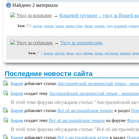
Найдено 2 материала
Уход за кошками
→
Кошачий груминг – уход за Вашей к
Теги:
шерсть
,
шерсти
,
чистке
,
чистка зубов
,
чистка
,
человек
,
уход за кошкой
,
стрижку
Уход за собаками
→
Уход за пикинесами
Теги:
шерсть
,
шерсти
,
фауна
,
уход
,
сосуды
,
собака
,
регулярно
,
питомец
,
пари
Последние новости сайта
Барон
добавляет статью
Австралийский шелковистый терьер - мин
Барон
создает тему
Австралийский шелковистый терьер - миниатю
В этой теме форума обсуждаем статью "Австралийский шел
Барон
добавляет статью
Всё об австралийском терьере
в раздел
Пор
Барон
создает тему
Всё об австралийском терьере
на форуме
Форум
В этой теме форума обсуждаем статью "Всё об австралийск
Барон
добавляет статью
Всё о австралийском келпи
в раздел
Пород