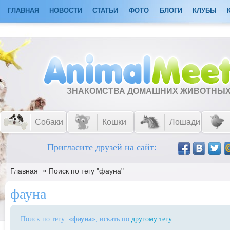
ГЛАВНАЯ
НОВОСТИ
СТАТЬИ
ФОТО
БЛОГИ
КЛУБЫ
ЗНАКОМСТВА ДОМАШНИХ ЖИВОТНЫ
Собаки
Кошки
Лошади
Пригласите друзей на сайт:
»
Главная
Поиск по тегу "фауна"
фауна
Поиск по тегу: «
фауна
», искать по
другому тегу