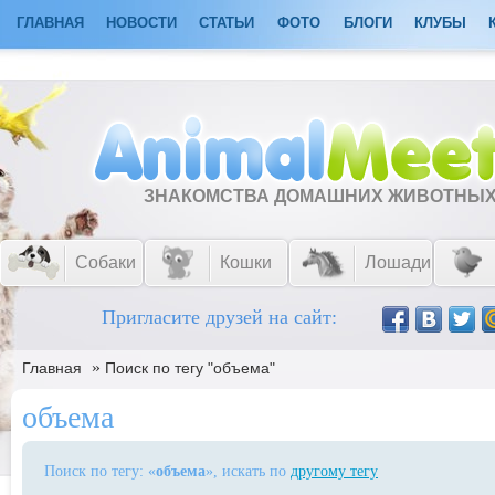
ГЛАВНАЯ
НОВОСТИ
СТАТЬИ
ФОТО
БЛОГИ
КЛУБЫ
ЗНАКОМСТВА ДОМАШНИХ ЖИВОТНЫ
Собаки
Кошки
Лошади
Пригласите друзей на сайт:
»
Главная
Поиск по тегу "объема"
объема
Поиск по тегу: «
объема
», искать по
другому тегу