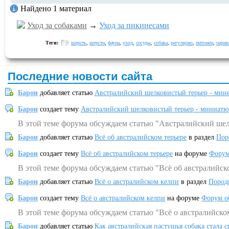
Найдено 1 материал
Уход за собаками
→
Уход за пикинесами
Теги:
шерсть
,
шерсти
,
фауна
,
уход
,
сосуды
,
собака
,
регулярно
,
питомец
,
парик
Последние новости сайта
Барон
добавляет статью
Австралийский шелковистый терьер - мин
Барон
создает тему
Австралийский шелковистый терьер - миниатю
В этой теме форума обсуждаем статью "Австралийский шел
Барон
добавляет статью
Всё об австралийском терьере
в раздел
Пор
Барон
создает тему
Всё об австралийском терьере
на форуме
Форум
В этой теме форума обсуждаем статью "Всё об австралийск
Барон
добавляет статью
Всё о австралийском келпи
в раздел
Пород
Барон
создает тему
Всё о австралийском келпи
на форуме
Форум о
В этой теме форума обсуждаем статью "Всё о австралийско
Барон
добавляет статью
Как австралийская пастушья собака стала 