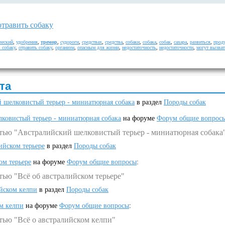
отравить собаку
ческий
,
удобрения
,
тремор
,
судороги
,
средствах
,
средства
,
собаки
,
собака
,
собак
,
сахара
,
развиться
,
прод
 собаку
,
отравить собаку
,
организм
,
опасным для жизни
,
недостаточность
,
недостаточности
,
могут вызват
та
 шелковистый терьер - миниатюрная собака
в раздел
Породы собак
ковистый терьер - миниатюрная собака
на форуме
Форум общие вопрос
атью "Австралийский шелковистый терьер - миниатюрная собака
ийском терьере
в раздел
Породы собак
ом терьере
на форуме
Форум общие вопросы
:
тью "Всё об австралийском терьере"
ийском келпи
в раздел
Породы собак
ом келпи
на форуме
Форум общие вопросы
:
тью "Всё о австралийском келпи"