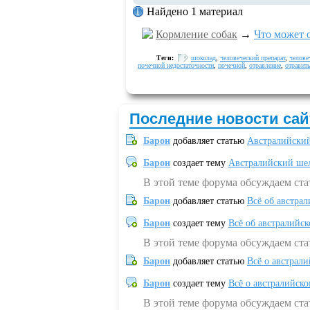
Найдено 1 материал
Кормление собак
→
Что может 
Теги:
шоколад
,
человеческий препарат
,
челове
почечной недостаточности
,
почечной
,
отравление
,
отравить
Последние новости сай
Барон
добавляет статью
Австралийский
Барон
создает тему
Австралийский шел
В этой теме форума обсуждаем ст
Барон
добавляет статью
Всё об австрал
Барон
создает тему
Всё об австралийск
В этой теме форума обсуждаем ста
Барон
добавляет статью
Всё о австрал
Барон
создает тему
Всё о австралийск
В этой теме форума обсуждаем ста