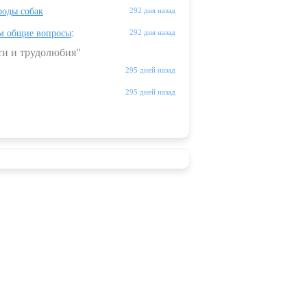
оды собак
292 дня назад
м общие вопросы
:
292 дня назад
ти и трудолюбия"
295 дней назад
295 дней назад