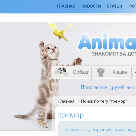
ГЛАВНАЯ
НОВОСТИ
СТАТЬИ
ФО
ЗНАКОМСТВА Д
Собаки
Кошки
Пригласите друзей на с
»
Главная
Поиск по тегу "тремор"
тремор
Поиск по тегу: «
тремор
», искать по
д