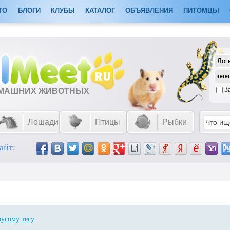
ТО
БЛОГИ
КЛУБЫ
КАТАЛОГ
ОБЪЯВЛЕНИЯ
ПИТОМЦЫ
З
ОМАШНИХ ЖИВОТНЫХ
Лошади
Птицы
Рыбки
айт:
ругому тегу