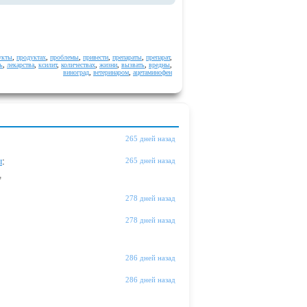
укты
,
продуктах
,
проблемы
,
привести
,
препараты
,
препарат
,
ь
,
лекарства
,
ксилит
,
количествах
,
жизни
,
вызвать
,
вредны
,
виноград
,
ветеринаром
,
ацетаминофен
265 дней назад
ы
:
265 дней назад
"
278 дней назад
278 дней назад
286 дней назад
286 дней назад