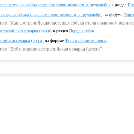
ская пастушья собака стала символом верности и трудолюбия
в раздел
Пор
 пастушья собака стала символом верности и трудолюбия
на форуме
Фору
тью "Как австралийская пастушья собака стала символом вернос
встралийская овчарка (аусси)
в раздел
Породы собак
алийская овчарка (аусси)
на форуме
Форум общие вопросы
:
ью "Всё о породе австралийская овчарка (аусси)"