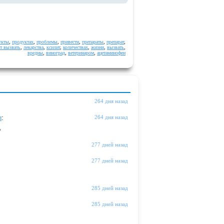
укты
,
продуктах
,
проблемы
,
привести
,
препараты
,
препарат
,
т вызвать
,
лекарства
,
ксилит
,
количествах
,
жизни
,
вызвать
,
вредны
,
виноград
,
ветеринаром
,
ацетаминофен
264 дня назад
ы
:
264 дня назад
"
277 дней назад
277 дней назад
285 дней назад
285 дней назад