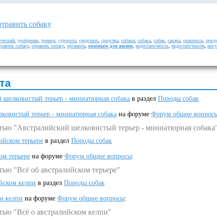
отравить собаку
еческий
,
удобрения
,
тремор
,
судороги
,
средствах
,
средства
,
собаки
,
собака
,
собак
,
сахара
,
развиться
,
прод
травить собаку
,
отравить собаку
,
организм
,
опасным для жизни
,
недостаточность
,
недостаточности
,
могу
та
 шелковистый терьер - миниатюрная собака
в раздел
Породы собак
ковистый терьер - миниатюрная собака
на форуме
Форум общие вопрос
атью "Австралийский шелковистый терьер - миниатюрная собака
ийском терьере
в раздел
Породы собак
ом терьере
на форуме
Форум общие вопросы
:
тью "Всё об австралийском терьере"
ийском келпи
в раздел
Породы собак
ом келпи
на форуме
Форум общие вопросы
:
тью "Всё о австралийском келпи"