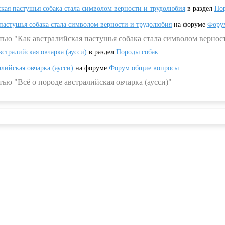
ская пастушья собака стала символом верности и трудолюбия
в раздел
Пор
 пастушья собака стала символом верности и трудолюбия
на форуме
Фору
тью "Как австралийская пастушья собака стала символом вернос
встралийская овчарка (аусси)
в раздел
Породы собак
алийская овчарка (аусси)
на форуме
Форум общие вопросы
:
ью "Всё о породе австралийская овчарка (аусси)"