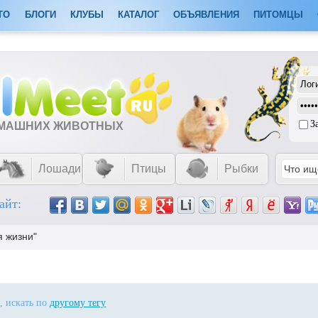
ТО
БЛОГИ
КЛУБЫ
КАТАЛОГ
ОБЪЯВЛЕНИЯ
ПИТОМЦЫ
З
ОМАШНИХ ЖИВОТНЫХ
Лошади
Птицы
Рыбки
айт:
я жизни"
, искать по
другому тегу