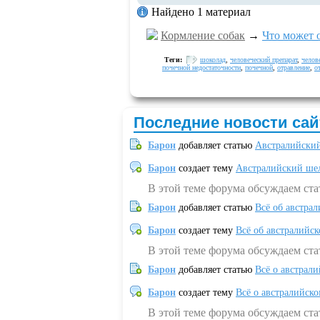
Найдено 1 материал
Кормление собак
→
Что может 
Теги:
шоколад
,
человеческий препарат
,
челов
почечной недостаточности
,
почечной
,
отравление
,
о
Последние новости сай
Барон
добавляет статью
Австралийский
Барон
создает тему
Австралийский шел
В этой теме форума обсуждаем ст
Барон
добавляет статью
Всё об австрал
Барон
создает тему
Всё об австралийск
В этой теме форума обсуждаем ста
Барон
добавляет статью
Всё о австрал
Барон
создает тему
Всё о австралийск
В этой теме форума обсуждаем ста