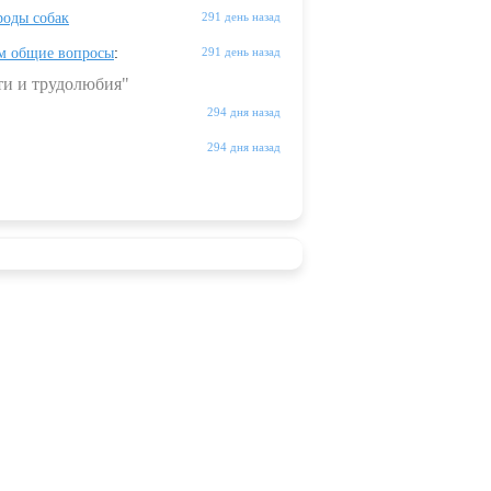
оды собак
291 день назад
м общие вопросы
:
291 день назад
ти и трудолюбия"
294 дня назад
294 дня назад