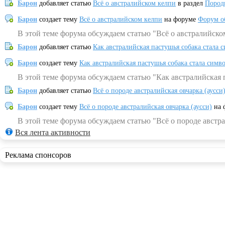
Барон
добавляет статью
Всё о австралийском келпи
в раздел
Пород
Барон
создает тему
Всё о австралийском келпи
на форуме
Форум о
В этой теме форума обсуждаем статью "Всё о австралийско
Барон
добавляет статью
Как австралийская пастушья собака стала 
Барон
создает тему
Как австралийская пастушья собака стала симв
В этой теме форума обсуждаем статью "Как австралийская 
Барон
добавляет статью
Всё о породе австралийская овчарка (аусси
Барон
создает тему
Всё о породе австралийская овчарка (аусси)
на 
В этой теме форума обсуждаем статью "Всё о породе австра
Вся лента активности
Реклама спонсоров