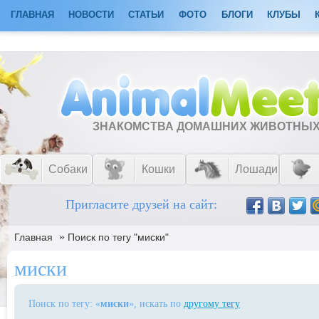
ГЛАВНАЯ
НОВОСТИ
СТАТЬИ
ФОТО
БЛОГИ
КЛУБЫ
ЗНАКОМСТВА ДОМАШНИХ ЖИВОТНЫ
Собаки
Кошки
Лошади
Пригласите друзей на сайт:
»
Главная
Поиск по тегу "миски"
миски
Поиск по тегу: «
миски
», искать по
другому тегу