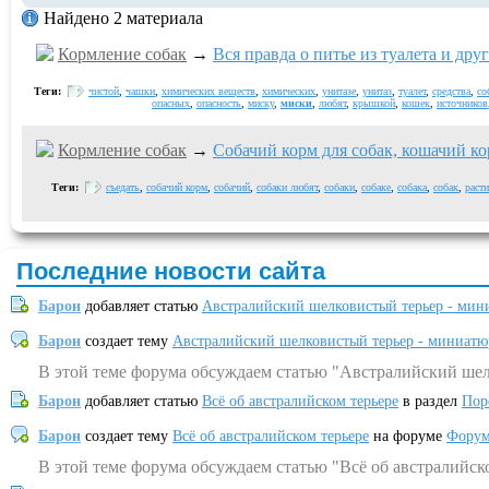
Найдено 2 материала
Кормление собак
→
Вся правда о питье из туалета и др
Теги:
чистой
,
чашки
,
химических веществ
,
химических
,
унитазе
,
унитаз
,
туалет
,
средства
,
со
опасных
,
опасность
,
миску
,
миски
,
любят
,
крышкой
,
кошек
,
источников
Кормление собак
→
Собачий корм для собак, кошачий ко
Теги:
съедать
,
собачий корм
,
собачий
,
собаки любят
,
собаки
,
собаке
,
собака
,
собак
,
раст
Последние новости сайта
Барон
добавляет статью
Австралийский шелковистый терьер - мин
Барон
создает тему
Австралийский шелковистый терьер - миниатю
В этой теме форума обсуждаем статью "Австралийский шел
Барон
добавляет статью
Всё об австралийском терьере
в раздел
Пор
Барон
создает тему
Всё об австралийском терьере
на форуме
Форум
В этой теме форума обсуждаем статью "Всё об австралийск