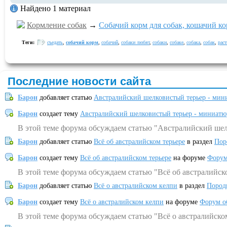
Найдено 1 материал
Кормление собак
→
Собачий корм для собак, кошачий ко
Теги:
съедать
,
собачий корм
,
собачий
,
собаки любят
,
собаки
,
собаке
,
собака
,
собак
,
рас
Последние новости сайта
Барон
добавляет статью
Австралийский шелковистый терьер - мин
Барон
создает тему
Австралийский шелковистый терьер - миниатю
В этой теме форума обсуждаем статью "Австралийский шел
Барон
добавляет статью
Всё об австралийском терьере
в раздел
Пор
Барон
создает тему
Всё об австралийском терьере
на форуме
Форум
В этой теме форума обсуждаем статью "Всё об австралийск
Барон
добавляет статью
Всё о австралийском келпи
в раздел
Пород
Барон
создает тему
Всё о австралийском келпи
на форуме
Форум о
В этой теме форума обсуждаем статью "Всё о австралийско