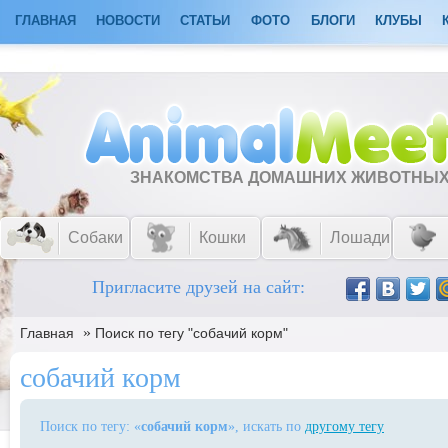
ГЛАВНАЯ
НОВОСТИ
СТАТЬИ
ФОТО
БЛОГИ
КЛУБЫ
ЗНАКОМСТВА ДОМАШНИХ ЖИВОТНЫ
Собаки
Кошки
Лошади
Пригласите друзей на сайт:
»
Главная
Поиск по тегу "собачий корм"
собачий корм
Поиск по тегу: «
собачий корм
», искать по
другому тегу