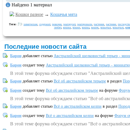
Найдено 1 материал
Кошки разное
→
Кошачья мята
Теги:
химические
,
содержит
,
реакции
,
реагируют
,
реагировали
,
растения
,
растение
,
последств
любят
,
кошки
,
кошке
,
кошка
,
кошек
,
кошачья
,
кошачью
,
ко
Последние новости сайта
Барон
добавляет статью
Австралийский шелковистый терьер - мин
Барон
создает тему
Австралийский шелковистый терьер - миниатю
В этой теме форума обсуждаем статью "Австралийский шел
Барон
добавляет статью
Всё об австралийском терьере
в раздел
Пор
Барон
создает тему
Всё об австралийском терьере
на форуме
Форум
В этой теме форума обсуждаем статью "Всё об австралийск
Барон
добавляет статью
Всё о австралийском келпи
в раздел
Пород
Барон
создает тему
Всё о австралийском келпи
на форуме
Форум о
В этой теме форума обсуждаем статью "Всё о австралийско