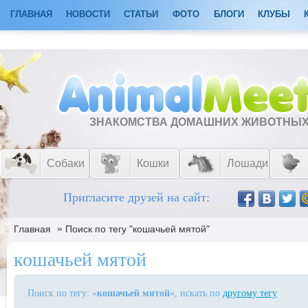
ГЛАВНАЯ
НОВОСТИ
СТАТЬИ
ФОТО
БЛОГИ
КЛУБЫ
ЗНАКОМСТВА ДОМАШНИХ ЖИВОТНЫ
Собаки
Кошки
Лошади
Пригласите друзей на сайт:
»
Главная
Поиск по тегу "кошачьей мятой"
кошачьей мятой
Поиск по тегу: «
кошачьей мятой
», искать по
другому тегу