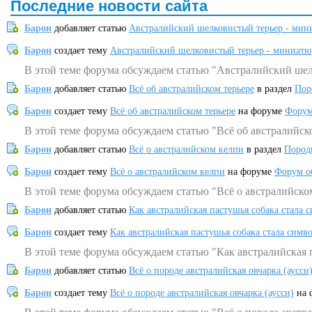
Последние новости сайта
Барон
добавляет статью
Австралийский шелковистый терьер - мин
Барон
создает тему
Австралийский шелковистый терьер - миниатю
В этой теме форума обсуждаем статью "Австралийский шел
Барон
добавляет статью
Всё об австралийском терьере
в раздел
Пор
Барон
создает тему
Всё об австралийском терьере
на форуме
Форум
В этой теме форума обсуждаем статью "Всё об австралийск
Барон
добавляет статью
Всё о австралийском келпи
в раздел
Пород
Барон
создает тему
Всё о австралийском келпи
на форуме
Форум о
В этой теме форума обсуждаем статью "Всё о австралийско
Барон
добавляет статью
Как австралийская пастушья собака стала 
Барон
создает тему
Как австралийская пастушья собака стала симв
В этой теме форума обсуждаем статью "Как австралийская 
Барон
добавляет статью
Всё о породе австралийская овчарка (аусси
Барон
создает тему
Всё о породе австралийская овчарка (аусси)
на 