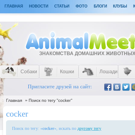
ГЛАВНАЯ
НОВОСТИ
СТАТЬИ
ФОТО
БЛОГИ
КЛУБЫ
ЗНАКОМСТВА ДОМАШНИХ ЖИВОТНЫ
Собаки
Кошки
Лошади
Пригласите друзей на сайт:
»
Главная
Поиск по тегу "cocker"
cocker
Поиск по тегу: «
cocker
», искать по
другому тегу