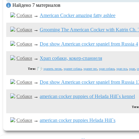
Найдено 7 материалов
Собаки
→
American Cocker amazing fatty ashlee
Собаки
→
Grooming The American Cocker with Katrin Ch. T
Собаки
→
Dog show American cocker spaniel from Russia 4
Собаки
→
Храп собаки, кокер-спаниеля
Теги:
храпить песик
,
храпит собака
,
храпит пес
,
храп собаки
,
храп пса
,
храп
,
с
Собаки
→
Dog show American cocker spaniel from Russia 1
Собаки
→
american cocker puppies of Helada Hill`s kennel
Теги
Собаки
→
american cocker puppies Helada Hill`s