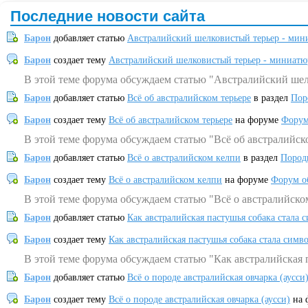
Последние новости сайта
Барон
добавляет статью
Австралийский шелковистый терьер - мин
Барон
создает тему
Австралийский шелковистый терьер - миниатю
В этой теме форума обсуждаем статью "Австралийский шел
Барон
добавляет статью
Всё об австралийском терьере
в раздел
Пор
Барон
создает тему
Всё об австралийском терьере
на форуме
Форум
В этой теме форума обсуждаем статью "Всё об австралийск
Барон
добавляет статью
Всё о австралийском келпи
в раздел
Пород
Барон
создает тему
Всё о австралийском келпи
на форуме
Форум о
В этой теме форума обсуждаем статью "Всё о австралийско
Барон
добавляет статью
Как австралийская пастушья собака стала 
Барон
создает тему
Как австралийская пастушья собака стала симв
В этой теме форума обсуждаем статью "Как австралийская 
Барон
добавляет статью
Всё о породе австралийская овчарка (аусси
Барон
создает тему
Всё о породе австралийская овчарка (аусси)
на 