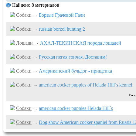
Найдено 8 материалов
Собаки
→
Борзые Грачевой Гали
Собаки
→
russian borzoi hunting 2
Лошади
→
АХАЛ-ТЕКИНСКАЯ порода лошадей
Собаки
→
Русская пегая гончая, Доставим!
Собаки
→
Американский бульдог - прищепка
Собаки
→
american cocker puppies of Helada Hill`s kennel
Теги
Собаки
→
american cocker puppies Helada Hill`s
Собаки
→
Dog show American cocker spaniel from Russia 1