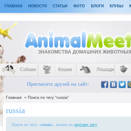
ГЛАВНАЯ
НОВОСТИ
СТАТЬИ
ФОТО
БЛОГИ
КЛУБЫ
ЗНАКОМСТВА ДОМАШНИХ ЖИВОТНЫ
Собаки
Кошки
Лошади
Пригласите друзей на сайт:
»
Главная
Поиск по тегу "russia"
russia
Поиск по тегу: «
russia
», искать по
другому тегу