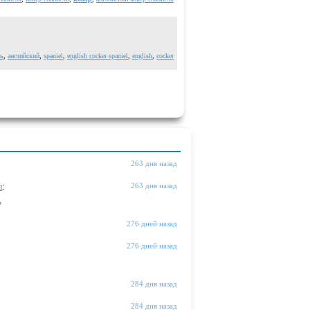
ль
,
английский
,
spaniel
,
english cocker spaniel
,
english
,
cocker
263 дня назад
ы
:
263 дня назад
"
276 дней назад
276 дней назад
284 дня назад
284 дня назад