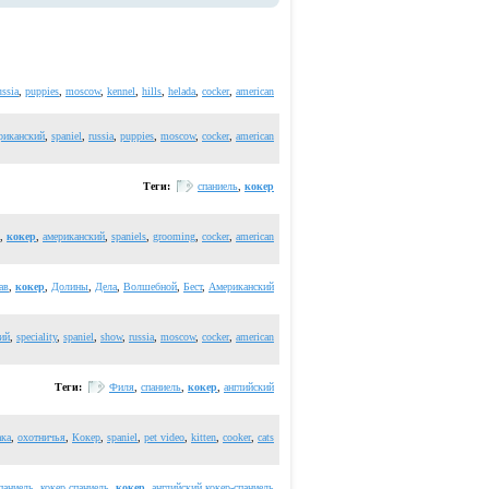
ussia
,
puppies
,
moscow
,
kennel
,
hills
,
helada
,
cocker
,
american
риканский
,
spaniel
,
russia
,
puppies
,
moscow
,
cocker
,
american
Теги:
спаниель
,
кокер
,
кокер
,
американский
,
spaniels
,
grooming
,
cocker
,
american
ав
,
кокер
,
Долины
,
Дела
,
Волшебной
,
Бест
,
Американский
ий
,
speciality
,
spaniel
,
show
,
russia
,
moscow
,
cocker
,
american
Теги:
Филя
,
спаниель
,
кокер
,
английский
ака
,
охотничья
,
Кокер
,
spaniel
,
pet video
,
kitten
,
cooker
,
cats
паниель
,
кокер спаниель
,
кокер
,
английский кокер-спаниель