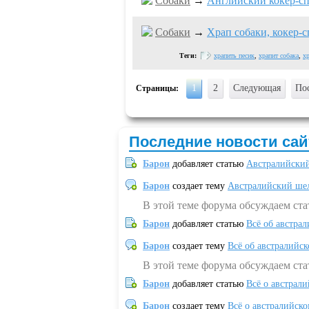
Собаки
→
Английский кокер-с
Собаки
→
Храп собаки, кокер-
Теги:
храпить песик
,
храпит собака
,
хр
1
2
Следующая
По
Страницы:
Последние новости сай
Барон
добавляет статью
Австралийский
Барон
создает тему
Австралийский шел
В этой теме форума обсуждаем ст
Барон
добавляет статью
Всё об австрал
Барон
создает тему
Всё об австралийск
В этой теме форума обсуждаем ста
Барон
добавляет статью
Всё о австрал
Барон
создает тему
Всё о австралийск