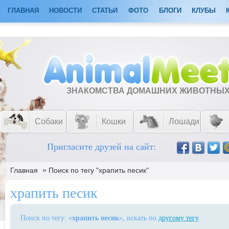
ГЛАВНАЯ
НОВОСТИ
СТАТЬИ
ФОТО
БЛОГИ
КЛУБЫ
ЗНАКОМСТВА ДОМАШНИХ ЖИВОТНЫ
Собаки
Кошки
Лошади
Пригласите друзей на сайт:
»
Главная
Поиск по тегу "храпить песик"
храпить песик
Поиск по тегу: «
храпить песик
», искать по
другому тегу