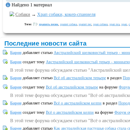
Найдено 1 материал
Собаки
→
Храп собаки, кокер-спаниеля
Теги:
храпить песик
,
храпит собака
,
храпит пес
,
храп собаки
,
храп пса
,
храп
,
с
Последние новости сайта
Барон
добавляет статью
Австралийский шелковистый терьер - мин
Барон
создает тему
Австралийский шелковистый терьер - миниатю
В этой теме форума обсуждаем статью "Австралийский шел
Барон
добавляет статью
Всё об австралийском терьере
в раздел
Пор
Барон
создает тему
Всё об австралийском терьере
на форуме
Форум
В этой теме форума обсуждаем статью "Всё об австралийск
Барон
добавляет статью
Всё о австралийском келпи
в раздел
Пород
Барон
создает тему
Всё о австралийском келпи
на форуме
Форум о
В этой теме форума обсуждаем статью "Всё о австралийско
Барон
добавляет статью
Как австралийская пастушья собака стала 