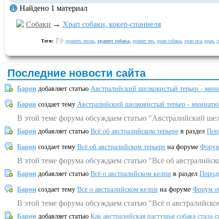
Найдено 1 материал
Собаки
→
Храп собаки, кокер-спаниеля
Теги:
храпить песик
,
храпит собака
,
храпит пес
,
храп собаки
,
храп пса
,
храп
,
с
Последние новости сайта
Барон
добавляет статью
Австралийский шелковистый терьер - мин
Барон
создает тему
Австралийский шелковистый терьер - миниатю
В этой теме форума обсуждаем статью "Австралийский шел
Барон
добавляет статью
Всё об австралийском терьере
в раздел
Пор
Барон
создает тему
Всё об австралийском терьере
на форуме
Форум
В этой теме форума обсуждаем статью "Всё об австралийск
Барон
добавляет статью
Всё о австралийском келпи
в раздел
Пород
Барон
создает тему
Всё о австралийском келпи
на форуме
Форум о
В этой теме форума обсуждаем статью "Всё о австралийско
Барон
добавляет статью
Как австралийская пастушья собака стала 