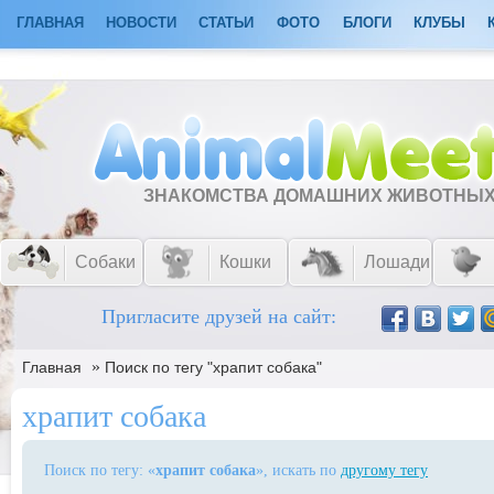
ГЛАВНАЯ
НОВОСТИ
СТАТЬИ
ФОТО
БЛОГИ
КЛУБЫ
ЗНАКОМСТВА ДОМАШНИХ ЖИВОТНЫ
Собаки
Кошки
Лошади
Пригласите друзей на сайт:
»
Главная
Поиск по тегу "храпит собака"
храпит собака
Поиск по тегу: «
храпит собака
», искать по
другому тегу