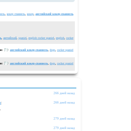
иель
,
кокер спаниель
,
кокер
,
английский кокер-спаниель
ь
,
английский
,
spaniel
,
english cocker spaniel
,
english
,
cocker
ги:
английский кокер-спаниель
,
dogs
,
cocker spaniel
ги:
английский кокер-спаниель
,
dogs
,
cocker spaniel
266 дней назад
ы
:
266 дней назад
"
279 дней назад
279 дней назад