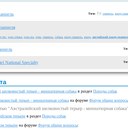
паниель
Теги:
спаниель
,
кокер-спан
спаниеля
т пес
,
храп собаки
,
храп пса
,
храп
,
спаниель
,
собака
,
кокер спаниель
,
кокер
,
английский кокер-спаниел
аниель
Те
l National Specialty
Те
та
 шелковистый терьер - миниатюрная собака
в раздел
Породы собак
ковистый терьер - миниатюрная собака
на форуме
Форум общие вопрос
атью "Австралийский шелковистый терьер - миниатюрная собака
ийском терьере
в раздел
Породы собак
ом терьере
на форуме
Форум общие вопросы
: