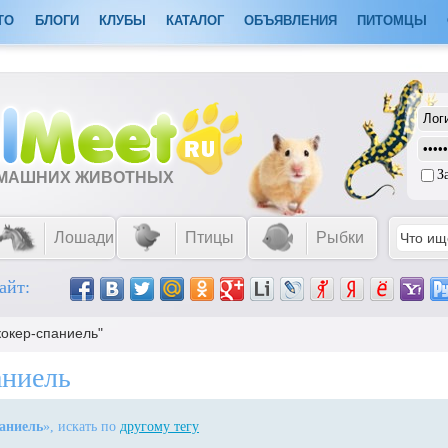
ТО
БЛОГИ
КЛУБЫ
КАТАЛОГ
ОБЪЯВЛЕНИЯ
ПИТОМЦЫ
З
ОМАШНИХ ЖИВОТНЫХ
Лошади
Птицы
Рыбки
айт:
кокер-спаниель"
аниель
паниель
», искать по
другому тегу