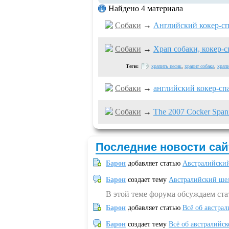
Найдено 4 материала
Собаки
→
Английский кокер-с
Собаки
→
Храп собаки, кокер-
Теги:
храпить песик
,
храпит собака
,
храпи
Собаки
→
английский кокер-сп
Собаки
→
The 2007 Cocker Spanie
Последние новости сай
Барон
добавляет статью
Австралийский
Барон
создает тему
Австралийский шел
В этой теме форума обсуждаем ст
Барон
добавляет статью
Всё об австрал
Барон
создает тему
Всё об австралийск