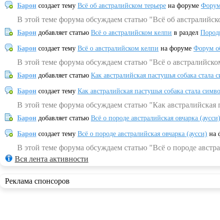
Барон
создает тему
Всё об австралийском терьере
на форуме
Форум
В этой теме форума обсуждаем статью "Всё об австралийск
Барон
добавляет статью
Всё о австралийском келпи
в раздел
Пород
Барон
создает тему
Всё о австралийском келпи
на форуме
Форум о
В этой теме форума обсуждаем статью "Всё о австралийско
Барон
добавляет статью
Как австралийская пастушья собака стала 
Барон
создает тему
Как австралийская пастушья собака стала симв
В этой теме форума обсуждаем статью "Как австралийская 
Барон
добавляет статью
Всё о породе австралийская овчарка (аусси
Барон
создает тему
Всё о породе австралийская овчарка (аусси)
на 
В этой теме форума обсуждаем статью "Всё о породе австра
Вся лента активности
Реклама спонсоров