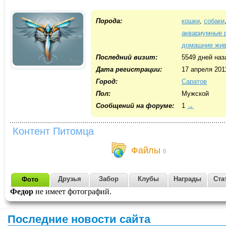
Порода:
кошки
,
собаки
аквариумные 
домашние жи
Последний визит:
5549 дней наз
Дата регистрации:
17 апреля 201
Город:
Саратов
Пол:
Мужской
Cообщений на форуме:
1
→
Контент Питомца
Файлы
0
Друзья
Забор
Клубы
Награды
Ста
Фото
Федор
не имеет фотографий.
Последние новости сайта