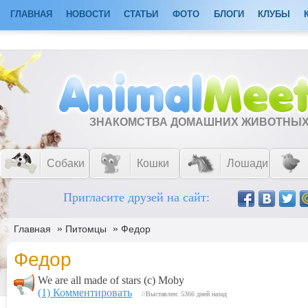
ГЛАВНАЯ
НОВОСТИ
СТАТЬИ
ФОТО
БЛОГИ
КЛУБЫ
ЗНАКОМСТВА ДОМАШНИХ ЖИВОТНЫ
Собаки
Кошки
Лошади
Пригласите друзей на сайт:
»
»
Главная
Питомцы
Федор
Федор
We are all made of stars (c) Moby
(1) Комментировать
//Выставлен: 5366 дней назад