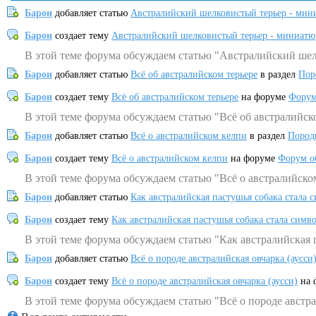
Барон
добавляет статью
Австралийский шелковистый терьер - мин
Барон
создает тему
Австралийский шелковистый терьер - миниатю
В этой теме форума обсуждаем статью "Австралийский шел
Барон
добавляет статью
Всё об австралийском терьере
в раздел
Пор
Барон
создает тему
Всё об австралийском терьере
на форуме
Форум
В этой теме форума обсуждаем статью "Всё об австралийск
Барон
добавляет статью
Всё о австралийском келпи
в раздел
Пород
Барон
создает тему
Всё о австралийском келпи
на форуме
Форум о
В этой теме форума обсуждаем статью "Всё о австралийско
Барон
добавляет статью
Как австралийская пастушья собака стала 
Барон
создает тему
Как австралийская пастушья собака стала симв
В этой теме форума обсуждаем статью "Как австралийская 
Барон
добавляет статью
Всё о породе австралийская овчарка (аусси
Барон
создает тему
Всё о породе австралийская овчарка (аусси)
на 
В этой теме форума обсуждаем статью "Всё о породе австра