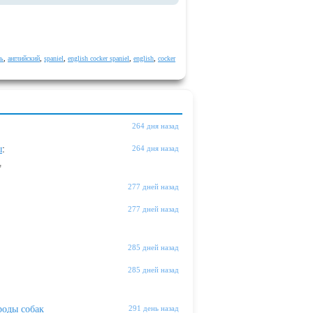
ль
,
английский
,
spaniel
,
english cocker spaniel
,
english
,
cocker
264 дня назад
ы
:
264 дня назад
"
277 дней назад
277 дней назад
285 дней назад
285 дней назад
оды собак
291 день назад