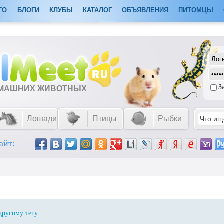
ТО
БЛОГИ
КЛУБЫ
КАТАЛОГ
ОБЪЯВЛЕНИЯ
ПИТОМЦЫ
З
ОМАШНИХ ЖИВОТНЫХ
Лошади
Птицы
Рыбки
айт:
другому тегу