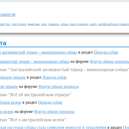
спаниеля
апит пес
,
храп собаки
,
храп пса
,
храп
,
спаниель
,
собака
,
кокер спаниель
,
кокер
,
английский кокер-спание
та
 шелковистый терьер - миниатюрная собака
в раздел
Породы собак
ковистый терьер - миниатюрная собака
на форуме
Форум общие вопрос
атью "Австралийский шелковистый терьер - миниатюрная собака
ийском терьере
в раздел
Породы собак
ом терьере
на форуме
Форум общие вопросы
:
тью "Всё об австралийском терьере"
ийском келпи
в раздел
Породы собак
ом келпи
на форуме
Форум общие вопросы
:
тью "Всё о австралийском келпи"
ская пастушья собака стала символом верности и трудолюбия
в раздел
Пор