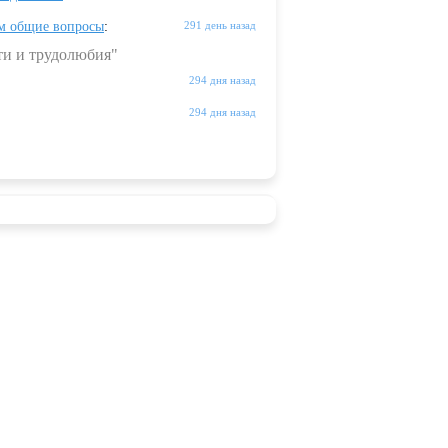
м общие вопросы
:
291 день назад
ти и трудолюбия"
294 дня назад
294 дня назад