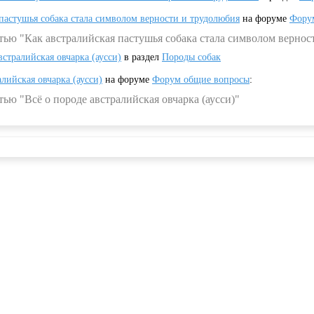
 пастушья собака стала символом верности и трудолюбия
на форуме
Фору
тью "Как австралийская пастушья собака стала символом вернос
встралийская овчарка (аусси)
в раздел
Породы собак
алийская овчарка (аусси)
на форуме
Форум общие вопросы
:
ью "Всё о породе австралийская овчарка (аусси)"