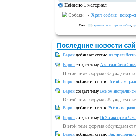
Найдено 1 материал
Собаки
→
Храп собаки, кокер-
Теги:
храпить песик
,
храпит собака
,
хр
Последние новости сай
Барон
добавляет статью
Австралийский
Барон
создает тему
Австралийский шел
В этой теме форума обсуждаем ст
Барон
добавляет статью
Всё об австрал
Барон
создает тему
Всё об австралийск
В этой теме форума обсуждаем ста
Барон
добавляет статью
Всё о австрал
Барон
создает тему
Всё о австралийск
В этой теме форума обсуждаем ста
Барон
добавляет статью
Как австралий