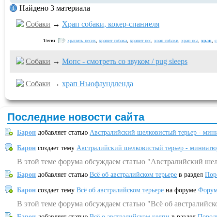
Найдено 3 материала
Собаки
→
Храп собаки, кокер-спаниеля
Теги:
храпить песик
,
храпит собака
,
храпит пес
,
храп собаки
,
храп пса
,
храп
,
с
Собаки
→
Мопс - смотреть со звуком / pug sleeps
Собаки
→
храп Ньюфаундленда
Последние новости сайта
Барон
добавляет статью
Австралийский шелковистый терьер - мин
Барон
создает тему
Австралийский шелковистый терьер - миниатю
В этой теме форума обсуждаем статью "Австралийский шел
Барон
добавляет статью
Всё об австралийском терьере
в раздел
Пор
Барон
создает тему
Всё об австралийском терьере
на форуме
Форум
В этой теме форума обсуждаем статью "Всё об австралийск
Барон
добавляет статью
Всё о австралийском келпи
в раздел
Пород