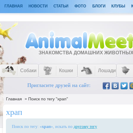
ГЛАВНАЯ
НОВОСТИ
СТАТЬИ
ФОТО
БЛОГИ
КЛУБЫ
ЗНАКОМСТВА ДОМАШНИХ ЖИВОТНЫ
Собаки
Кошки
Лошади
Пригласите друзей на сайт:
»
Главная
Поиск по тегу "храп"
храп
Поиск по тегу: «
храп
», искать по
другому тегу