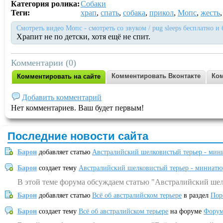
Категория ролика:
Собаки
Теги:
храп
,
спать
,
собака
,
прикол
,
Мопс
,
жесть
Смотреть видео Мопс - смотреть со звуком / pug sleeps бесплатно и
Храпит не по детски, хотя ещё не спит.
Комментарии (0)
Комментировать Вконтакте
Ком
Комментировать на сайте
Добавить комментарий
Нет комментариев. Ваш будет первым!
Последние новости сайта
Барон
добавляет статью
Австралийский шелковистый терьер - мин
Барон
создает тему
Австралийский шелковистый терьер - миниатю
В этой теме форума обсуждаем статью "Австралийский шел
Барон
добавляет статью
Всё об австралийском терьере
в раздел
Пор
Барон
создает тему
Всё об австралийском терьере
на форуме
Форум