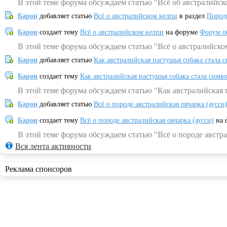
В этой теме форума обсуждаем статью "Всё об австралийск
Барон
добавляет статью
Всё о австралийском келпи
в раздел
Пород
Барон
создает тему
Всё о австралийском келпи
на форуме
Форум о
В этой теме форума обсуждаем статью "Всё о австралийско
Барон
добавляет статью
Как австралийская пастушья собака стала 
Барон
создает тему
Как австралийская пастушья собака стала симв
В этой теме форума обсуждаем статью "Как австралийская 
Барон
добавляет статью
Всё о породе австралийская овчарка (аусси
Барон
создает тему
Всё о породе австралийская овчарка (аусси)
на 
В этой теме форума обсуждаем статью "Всё о породе австра
Вся лента активности
Реклама спонсоров