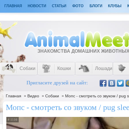
ГЛАВНАЯ
НОВОСТИ
СТАТЬИ
ФОТО
БЛОГИ
КЛУБЫ
ЗНАКОМСТВА ДОМАШНИХ ЖИВОТНЫ
Собаки
Кошки
Лошади
Пригласите друзей на сайт:
»
»
»
Главная
Видео
Собаки
Мопс - смотреть со звуком / pug 
Мопс - смотреть со звуком / pug sle
# 1116