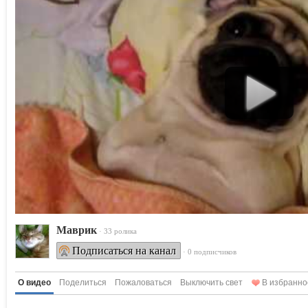
Маврик
· 33 ролика
Подписаться на канал
· 0 подписчиков
О видео
Поделиться
Пожаловаться
Выключить свет
В избранно