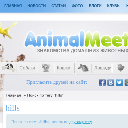
ГЛАВНАЯ
НОВОСТИ
СТАТЬИ
ФОТО
БЛОГИ
КЛУБЫ
ЗНАКОМСТВА ДОМАШНИХ ЖИВОТНЫ
Собаки
Кошки
Лошади
Пригласите друзей на сайт:
»
Главная
Поиск по тегу "hills"
hills
Поиск по тегу: «
hills
», искать по
другому тегу