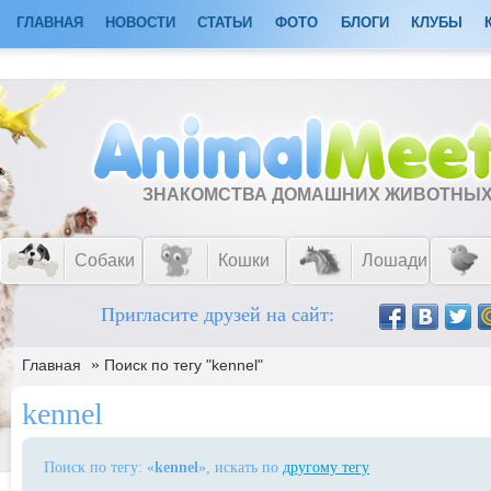
ГЛАВНАЯ
НОВОСТИ
СТАТЬИ
ФОТО
БЛОГИ
КЛУБЫ
ЗНАКОМСТВА ДОМАШНИХ ЖИВОТНЫ
Собаки
Кошки
Лошади
Пригласите друзей на сайт:
»
Главная
Поиск по тегу "kennel"
kennel
Поиск по тегу: «
kennel
», искать по
другому тегу