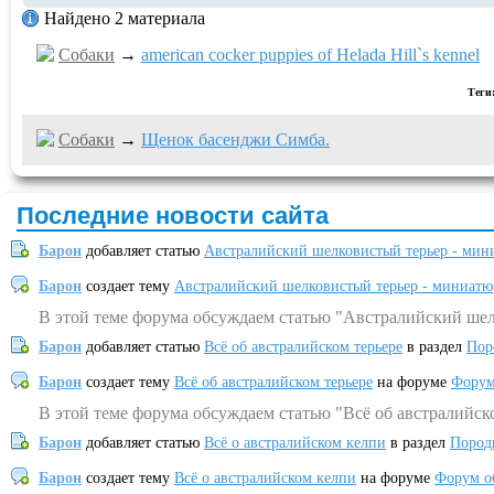
Найдено 2 материала
Собаки
→
american cocker puppies of Helada Hill`s kennel
Теги
Собаки
→
Щенок басенджи Симба.
Последние новости сайта
Барон
добавляет статью
Австралийский шелковистый терьер - мин
Барон
создает тему
Австралийский шелковистый терьер - миниатю
В этой теме форума обсуждаем статью "Австралийский шел
Барон
добавляет статью
Всё об австралийском терьере
в раздел
Пор
Барон
создает тему
Всё об австралийском терьере
на форуме
Форум
В этой теме форума обсуждаем статью "Всё об австралийск
Барон
добавляет статью
Всё о австралийском келпи
в раздел
Пород
Барон
создает тему
Всё о австралийском келпи
на форуме
Форум о