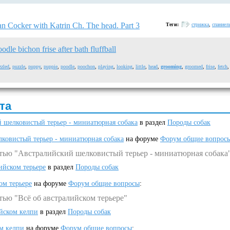
 Cocker with Katrin Ch. The head. Part 3
Теги:
стрижка
,
спаниел
dle bichon frise after bath fluffball
zzled
,
puzzle
,
puppy
,
puppie
,
poodle
,
poochon
,
playing
,
looking
,
little
,
head
,
grooming
,
groomed
,
frise
,
fetch
та
 шелковистый терьер - миниатюрная собака
в раздел
Породы собак
ковистый терьер - миниатюрная собака
на форуме
Форум общие вопрос
атью "Австралийский шелковистый терьер - миниатюрная собака
ийском терьере
в раздел
Породы собак
ом терьере
на форуме
Форум общие вопросы
:
тью "Всё об австралийском терьере"
ийском келпи
в раздел
Породы собак
ом келпи
на форуме
Форум общие вопросы
: