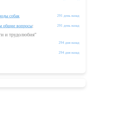
оды собак
291 день назад
м общие вопросы
:
291 день назад
ти и трудолюбия"
294 дня назад
294 дня назад