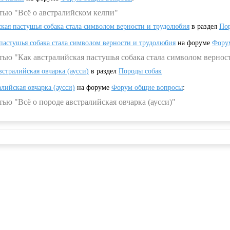
тью "Всё о австралийском келпи"
ская пастушья собака стала символом верности и трудолюбия
в раздел
Пор
 пастушья собака стала символом верности и трудолюбия
на форуме
Фору
тью "Как австралийская пастушья собака стала символом вернос
встралийская овчарка (аусси)
в раздел
Породы собак
алийская овчарка (аусси)
на форуме
Форум общие вопросы
:
ью "Всё о породе австралийская овчарка (аусси)"