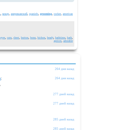
ь
,
кокер
,
американский
,
spaniels
,
grooming
,
cocker
,
american
,
eyes
,
cute
,
chest
,
button
,
bone
,
bichon
,
beady
,
bathtime
,
bath
,
apricot
,
adorable
264 дня назад
ы
:
264 дня назад
"
277 дней назад
277 дней назад
285 дней назад
285 дней назад