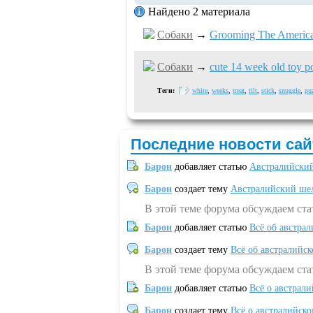
Найдено 2 материала
Собаки
→
Grooming The American
Собаки
→
cute 14 week old toy poo
Теги:
white
,
weeks
,
treat
,
tilt
,
stick
,
snuggle
,
pu
Последние новости сай
Барон
добавляет статью
Австралийский
Барон
создает тему
Австралийский шел
В этой теме форума обсуждаем ст
Барон
добавляет статью
Всё об австрал
Барон
создает тему
Всё об австралийск
В этой теме форума обсуждаем ста
Барон
добавляет статью
Всё о австрал
Барон
создает тему
Всё о австралийск