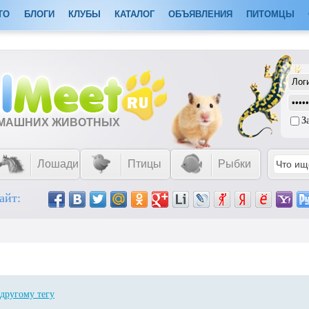
ТО
БЛОГИ
КЛУБЫ
КАТАЛОГ
ОБЪЯВЛЕНИЯ
ПИТОМЦЫ
З
ОМАШНИХ ЖИВОТНЫХ
Лошади
Птицы
Рыбки
айт:
другому тегу