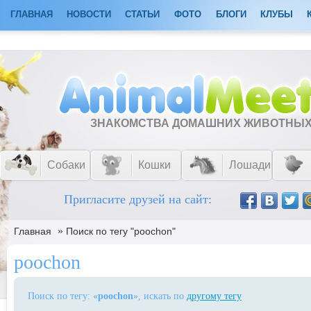
ГЛАВНАЯ
НОВОСТИ
СТАТЬИ
ФОТО
БЛОГИ
КЛУБЫ
ЗНАКОМСТВА ДОМАШНИХ ЖИВОТНЫ
Собаки
Кошки
Лошади
Пригласите друзей на сайт:
»
Главная
Поиск по тегу "poochon"
poochon
Поиск по тегу: «
poochon
», искать по
другому тегу