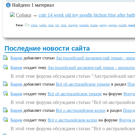
Найдено 1 материал
Собаки
→
cute 14 week old toy poodle bichon frise after bath 
Теги:
white
,
weeks
,
treat
,
tilt
,
stick
,
snuggle
,
puzzled
,
puzzle
,
puppy
,
puppie
,
poodle
,
pooc
Последние новости сайта
Барон
добавляет статью
Австралийский шелковистый терьер - мин
Барон
создает тему
Австралийский шелковистый терьер - миниатю
В этой теме форума обсуждаем статью "Австралийский шел
Барон
добавляет статью
Всё об австралийском терьере
в раздел
Пор
Барон
создает тему
Всё об австралийском терьере
на форуме
Форум
В этой теме форума обсуждаем статью "Всё об австралийск
Барон
добавляет статью
Всё о австралийском келпи
в раздел
Пород
Барон
создает тему
Всё о австралийском келпи
на форуме
Форум о
В этой теме форума обсуждаем статью "Всё о австралийско