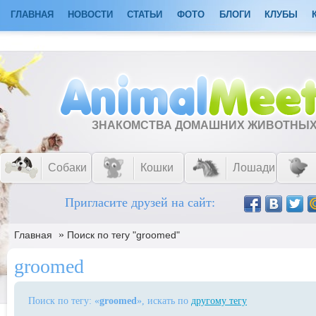
ГЛАВНАЯ
НОВОСТИ
СТАТЬИ
ФОТО
БЛОГИ
КЛУБЫ
ЗНАКОМСТВА ДОМАШНИХ ЖИВОТНЫ
Собаки
Кошки
Лошади
Пригласите друзей на сайт:
»
Главная
Поиск по тегу "groomed"
groomed
Поиск по тегу: «
groomed
», искать по
другому тегу