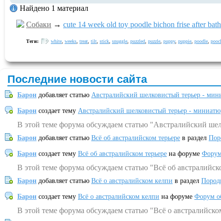
Найдено 1 материал
Собаки
→
cute 14 week old toy poodle bichon frise after bath 
Теги:
white
,
weeks
,
treat
,
tilt
,
stick
,
snuggle
,
puzzled
,
puzzle
,
puppy
,
puppie
,
poodle
,
pooc
Последние новости сайта
Барон
добавляет статью
Австралийский шелковистый терьер - мин
Барон
создает тему
Австралийский шелковистый терьер - миниатю
В этой теме форума обсуждаем статью "Австралийский шел
Барон
добавляет статью
Всё об австралийском терьере
в раздел
Пор
Барон
создает тему
Всё об австралийском терьере
на форуме
Форум
В этой теме форума обсуждаем статью "Всё об австралийск
Барон
добавляет статью
Всё о австралийском келпи
в раздел
Пород
Барон
создает тему
Всё о австралийском келпи
на форуме
Форум о
В этой теме форума обсуждаем статью "Всё о австралийско