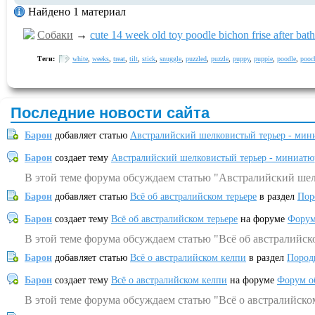
Найдено 1 материал
Собаки
→
cute 14 week old toy poodle bichon frise after bath 
Теги:
white
,
weeks
,
treat
,
tilt
,
stick
,
snuggle
,
puzzled
,
puzzle
,
puppy
,
puppie
,
poodle
,
pooc
Последние новости сайта
Барон
добавляет статью
Австралийский шелковистый терьер - мин
Барон
создает тему
Австралийский шелковистый терьер - миниатю
В этой теме форума обсуждаем статью "Австралийский шел
Барон
добавляет статью
Всё об австралийском терьере
в раздел
Пор
Барон
создает тему
Всё об австралийском терьере
на форуме
Форум
В этой теме форума обсуждаем статью "Всё об австралийск
Барон
добавляет статью
Всё о австралийском келпи
в раздел
Пород
Барон
создает тему
Всё о австралийском келпи
на форуме
Форум о
В этой теме форума обсуждаем статью "Всё о австралийско