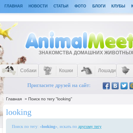
ГЛАВНАЯ
НОВОСТИ
СТАТЬИ
ФОТО
БЛОГИ
КЛУБЫ
ЗНАКОМСТВА ДОМАШНИХ ЖИВОТНЫ
Собаки
Кошки
Лошади
Пригласите друзей на сайт:
»
Главная
Поиск по тегу "looking"
looking
Поиск по тегу: «
looking
», искать по
другому тегу