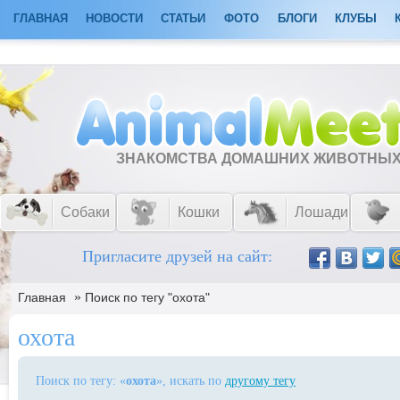
ГЛАВНАЯ
НОВОСТИ
СТАТЬИ
ФОТО
БЛОГИ
КЛУБЫ
ЗНАКОМСТВА ДОМАШНИХ ЖИВОТНЫ
Собаки
Кошки
Лошади
Пригласите друзей на сайт:
»
Главная
Поиск по тегу "охота"
охота
Поиск по тегу: «
охота
», искать по
другому тегу