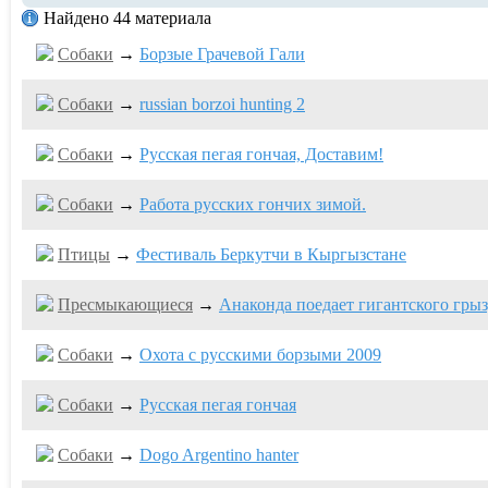
Найдено 44 материала
Собаки
→
Борзые Грачевой Гали
Собаки
→
russian borzoi hunting 2
Собаки
→
Русская пегая гончая, Доставим!
Собаки
→
Работа русских гончих зимой.
Птицы
→
Фестиваль Беркутчи в Кыргызстане
Пресмыкающиеся
→
Анаконда поедает гигантского гры
Собаки
→
Охота с русскими борзыми 2009
Собаки
→
Русская пегая гончая
Собаки
→
Dogo Argentino hanter