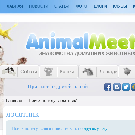
ГЛАВНАЯ
НОВОСТИ
СТАТЬИ
ФОТО
БЛОГИ
КЛУБЫ
ЗНАКОМСТВА ДОМАШНИХ ЖИВОТНЫ
Собаки
Кошки
Лошади
Пригласите друзей на сайт:
»
Главная
Поиск по тегу "лосятник"
лосятник
Поиск по тегу: «
лосятник
», искать по
другому тегу