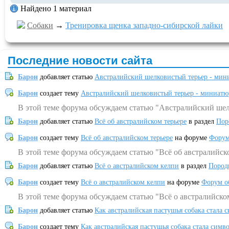
Найдено 1 материал
Собаки
→
Тренировка щенка западно-сибирской лайки
Последние новости сайта
Барон
добавляет статью
Австралийский шелковистый терьер - мин
Барон
создает тему
Австралийский шелковистый терьер - миниатю
В этой теме форума обсуждаем статью "Австралийский шел
Барон
добавляет статью
Всё об австралийском терьере
в раздел
Пор
Барон
создает тему
Всё об австралийском терьере
на форуме
Форум
В этой теме форума обсуждаем статью "Всё об австралийск
Барон
добавляет статью
Всё о австралийском келпи
в раздел
Пород
Барон
создает тему
Всё о австралийском келпи
на форуме
Форум о
В этой теме форума обсуждаем статью "Всё о австралийско
Барон
добавляет статью
Как австралийская пастушья собака стала 
Барон
создает тему
Как австралийская пастушья собака стала симв