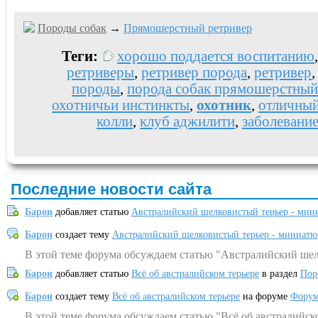
Породы собак
→
Прямошерстный ретривер
Теги:
хорошо поддается воспитанию
ретриверы
,
ретривер порода
,
ретривер
породы
,
порода собак прямошерстный
охотничьи инстинкты
,
охотник
,
отличный
колли
,
клуб аджилити
,
заболевание
Последние новости сайта
Барон
добавляет статью
Австралийский шелковистый терьер - мин
Барон
создает тему
Австралийский шелковистый терьер - миниатю
В этой теме форума обсуждаем статью "Австралийский шел
Барон
добавляет статью
Всё об австралийском терьере
в раздел
Пор
Барон
создает тему
Всё об австралийском терьере
на форуме
Форум
В этой теме форума обсуждаем статью "Всё об австралийск