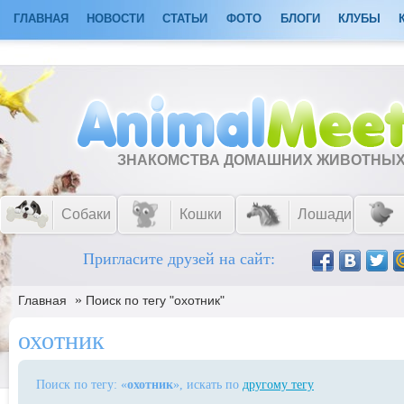
ГЛАВНАЯ
НОВОСТИ
СТАТЬИ
ФОТО
БЛОГИ
КЛУБЫ
ЗНАКОМСТВА ДОМАШНИХ ЖИВОТНЫ
Собаки
Кошки
Лошади
Пригласите друзей на сайт:
»
Главная
Поиск по тегу "охотник"
охотник
Поиск по тегу: «
охотник
», искать по
другому тегу