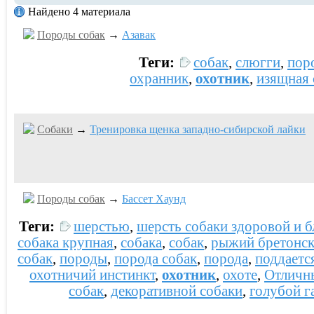
Найдено 4 материала
Породы собак
→
Азавак
Теги:
собак
,
слюгги
,
пор
охранник
,
охотник
,
изящная 
Собаки
→
Тренировка щенка западно-сибирской лайки
Породы собак
→
Бассет Хаунд
Теги:
шерстью
,
шерсть собаки здоровой и 
собака крупная
,
собака
,
собак
,
рыжий бретонс
собак
,
породы
,
порода собак
,
порода
,
поддаетс
охотничий инстинкт
,
охотник
,
охоте
,
Отличн
собак
,
декоративной собаки
,
голубой г