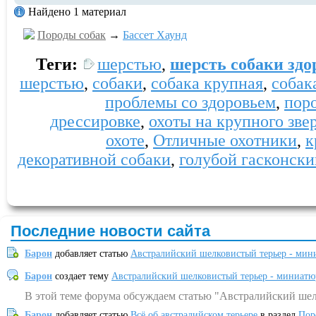
Найдено 1 материал
Породы собак
→
Бассет Хаунд
Теги:
шерстью
,
шерсть собаки здо
шерстью
,
собаки
,
собака крупная
,
собак
проблемы со здоровьем
,
пор
дрессировке
,
охоты на крупного зве
охоте
,
Отличные охотники
,
к
декоративной собаки
,
голубой гасконски
Последние новости сайта
Барон
добавляет статью
Австралийский шелковистый терьер - мин
Барон
создает тему
Австралийский шелковистый терьер - миниатю
В этой теме форума обсуждаем статью "Австралийский шел
Барон
добавляет статью
Всё об австралийском терьере
в раздел
Пор