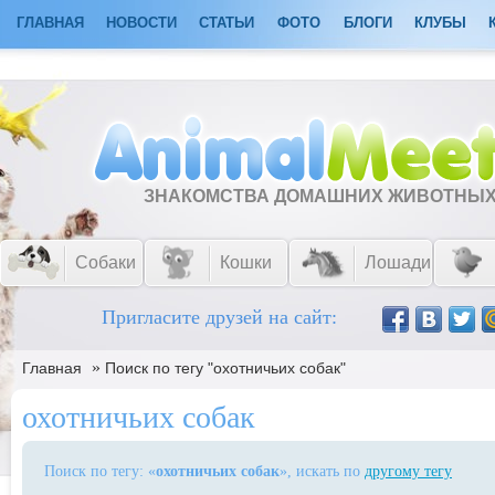
ГЛАВНАЯ
НОВОСТИ
СТАТЬИ
ФОТО
БЛОГИ
КЛУБЫ
ЗНАКОМСТВА ДОМАШНИХ ЖИВОТНЫ
Собаки
Кошки
Лошади
Пригласите друзей на сайт:
»
Главная
Поиск по тегу "охотничьих собак"
охотничьих собак
Поиск по тегу: «
охотничьих собак
», искать по
другому тегу