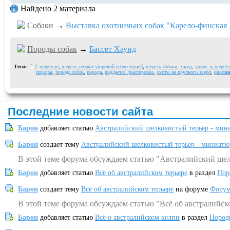
Найдено 2 материала
Собаки
→
Выставка охотничьих собак "Карело-финская 
Породы собак
→
Бассет Хаунд
Теги:
шерстью
,
шерсть собаки здоровой и блестящей
,
шерсть собаки
,
хаунд
,
уходе за шерст
породы
,
порода собак
,
порода
,
поддается дрессировке
,
охоты на крупного зверя
,
охотни
Последние новости сайта
Барон
добавляет статью
Австралийский шелковистый терьер - мин
Барон
создает тему
Австралийский шелковистый терьер - миниатю
В этой теме форума обсуждаем статью "Австралийский шел
Барон
добавляет статью
Всё об австралийском терьере
в раздел
Пор
Барон
создает тему
Всё об австралийском терьере
на форуме
Форум
В этой теме форума обсуждаем статью "Всё об австралийск
Барон
добавляет статью
Всё о австралийском келпи
в раздел
Пород