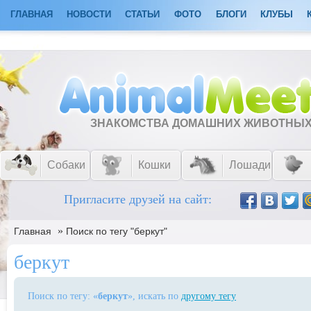
ГЛАВНАЯ
НОВОСТИ
СТАТЬИ
ФОТО
БЛОГИ
КЛУБЫ
ЗНАКОМСТВА ДОМАШНИХ ЖИВОТНЫ
Собаки
Кошки
Лошади
Пригласите друзей на сайт:
»
Главная
Поиск по тегу "беркут"
беркут
Поиск по тегу: «
беркут
», искать по
другому тегу