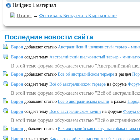
Найдено 1 материал
Птицы
→
Фестиваль Беркутчи в Кыргызстане
Последние новости сайта
Барон
добавляет статью
Австралийский шелковистый терьер - мин
Барон
создает тему
Австралийский шелковистый терьер - миниатю
В этой теме форума обсуждаем статью "Австралийский шел
Барон
добавляет статью
Всё об австралийском терьере
в раздел
Пор
Барон
создает тему
Всё об австралийском терьере
на форуме
Форум
В этой теме форума обсуждаем статью "Всё об австралийск
Барон
добавляет статью
Всё о австралийском келпи
в раздел
Пород
Барон
создает тему
Всё о австралийском келпи
на форуме
Форум о
В этой теме форума обсуждаем статью "Всё о австралийско
Барон
добавляет статью
Как австралийская пастушья собака стала 
Барон
создает тему
Как австралийская пастушья собака стала симв