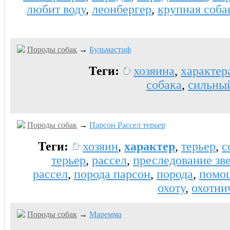
любит воду
,
леонбергер
,
крупная соба
Породы собак
→
Бульмастиф
Теги:
хозяина
,
характер
собака
,
сильны
Породы собак
→
Парсон Рассел терьер
Теги:
хозяин
,
характер
,
терьер
,
с
терьер
,
рассел
,
преследование зв
рассел
,
порода парсон
,
порода
,
помо
охоту
,
охотни
Породы собак
→
Маремма