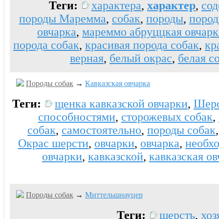
Теги:
характера
,
характер
,
сод
породы Маремма
,
собак
,
породы
,
пород
овчарка
,
мареммо абруццкая овчарк
порода собак
,
красивая порода собак
,
кр
верная
,
белый окрас
,
белая с
Породы собак
→
Кавказская овчарка
Теги:
щенка кавказской овчарки
,
Шер
способностями
,
сторожевых собак
,
собак
,
самостоятельно
,
породы собак
Окрас шерсти
,
овчарки
,
овчарка
,
необх
овчарки
,
кавказской
,
кавказская ов
Породы собак
→
Миттельшнауцер
Теги:
шерсть
,
хоз