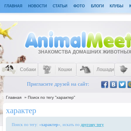
ГЛАВНАЯ
НОВОСТИ
СТАТЬИ
ФОТО
БЛОГИ
КЛУБЫ
ЗНАКОМСТВА ДОМАШНИХ ЖИВОТНЫ
Собаки
Кошки
Лошади
Пригласите друзей на сайт:
»
Главная
Поиск по тегу "характер"
характер
Поиск по тегу: «
характер
», искать по
другому тегу