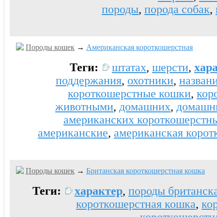
породы
,
порода собак
,
Породы кошек
→
Американская короткошерстная
Теги:
штатах
,
шерсти
,
хар
поддержания
,
охотники
,
назван
короткошерстные кошки
,
кор
животными
,
домашних
,
домашн
американских короткошерстн
американские
,
американская корот
Породы кошек
→
Британская короткошерстная кошка
Теги:
характер
,
породы британск
короткошерстная кошка
,
ко