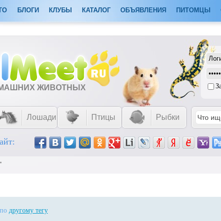
ТО
БЛОГИ
КЛУБЫ
КАТАЛОГ
ОБЪЯВЛЕНИЯ
ПИТОМЦЫ
З
ОМАШНИХ ЖИВОТНЫХ
Лошади
Птицы
Рыбки
айт:
"
 по
другому тегу