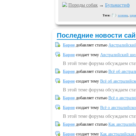
Породы собак
→
Бульмастиф
Теги:
хозяина
,
хара
Последние новости сай
Барон
добавляет статью
Австралийский
Барон
создает тему
Австралийский шел
В этой теме форума обсуждаем ст
Барон
добавляет статью
Всё об австрал
Барон
создает тему
Всё об австралийск
В этой теме форума обсуждаем ста
Барон
добавляет статью
Всё о австрал
Барон
создает тему
Всё о австралийск
В этой теме форума обсуждаем ста
Барон
добавляет статью
Как австралий
Барон
создает тему
Как австралийская