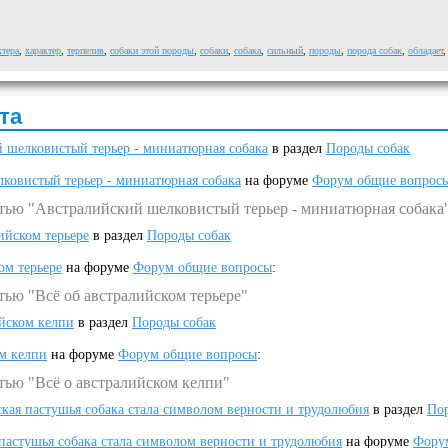
ктера
,
характер
,
терпелив
,
собаки этой породы
,
собаки
,
собака
,
сильный
,
породы
,
порода собак
,
обладает
та
 шелковистый терьер - миниатюрная собака
в раздел
Породы собак
ковистый терьер - миниатюрная собака
на форуме
Форум общие вопрос
атью "Австралийский шелковистый терьер - миниатюрная собака
ийском терьере
в раздел
Породы собак
ом терьере
на форуме
Форум общие вопросы
:
тью "Всё об австралийском терьере"
ийском келпи
в раздел
Породы собак
ом келпи
на форуме
Форум общие вопросы
:
тью "Всё о австралийском келпи"
ская пастушья собака стала символом верности и трудолюбия
в раздел
Пор
 пастушья собака стала символом верности и трудолюбия
на форуме
Фору