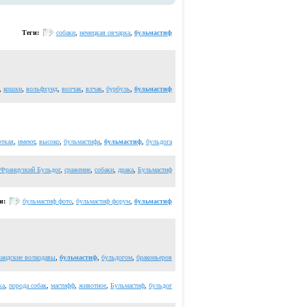
Теги:
собаки
,
немецкая овчарка
,
бульмастиф
,
кошки
,
вольфхунд
,
волчак
,
влчак
,
бурбуль
,
бульмастиф
откая
,
имеют
,
высоко
,
бульмастифа
,
бульмастиф
,
бульдога
Французкий Бульдог
,
сражение
,
собаки
,
драка
,
Бульмастиф
и:
бульмастиф фото
,
бульмастиф форум
,
бульмастиф
ландские волкодавы
,
бульмастиф
,
бульдогом
,
браконьеров
ка
,
порода собак
,
мастифф
,
животное
,
Бульмастиф
,
бульдог