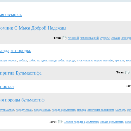
ая овчарка.
томник С Мыса Доброй Надежды
Теги:
чешский
,
чехословацкий
,
страусы
,
собаки
,
лошади
андарт породы.
андарт породы
,
собака
,
собак
,
складки
,
порода собак
,
порода
,
мускулистые
,
морде
,
мастифа
,
крепкие
,
кор
 притив Бульмастифа
Теги:
 портал
Тег
ия породы бульмастиф
бульмастиф
,
породу собак
,
порода собак
,
порода бульмастиф
,
порода
,
отличным обонянием
,
мастифа
,
ир
Теги:
Собаки породы Бульмастиф
,
собака бульмастиф
,
соба