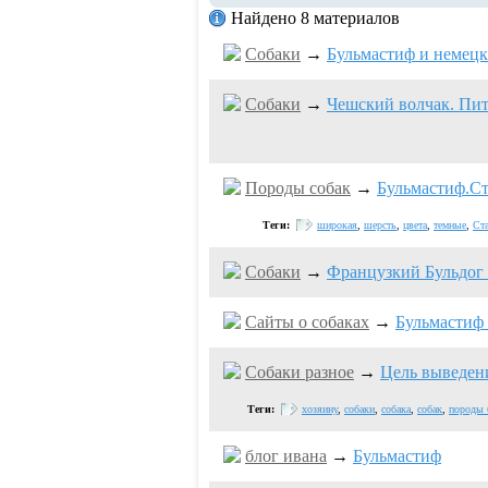
Найдено 8 материалов
Собаки
→
Бульмастиф и немецк
Собаки
→
Чешский волчак. Пи
Породы собак
→
Бульмастиф.Ст
Теги:
широкая
,
шерсть
,
цвета
,
темные
,
Ст
Собаки
→
Французкий Бульдог
Сайты о собаках
→
Бульмастиф
Собаки разное
→
Цель выведен
Теги:
хозяину
,
собаки
,
собака
,
собак
,
породы 
блог ивaна
→
Бульмастиф