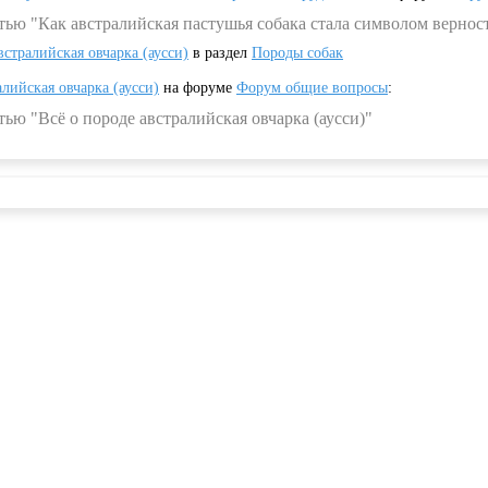
тью "Как австралийская пастушья собака стала символом вернос
встралийская овчарка (аусси)
в раздел
Породы собак
алийская овчарка (аусси)
на форуме
Форум общие вопросы
:
ью "Всё о породе австралийская овчарка (аусси)"