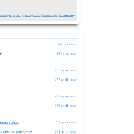
,
команды
,
играет
,
дрессируются
,
бульмастифа
,
бульмастиф
264 дня назад
ы
:
264 дня назад
"
277 дней назад
277 дней назад
286 дней назад
286 дней назад
оды собак
291 день назад
м общие вопросы
:
291 день назад