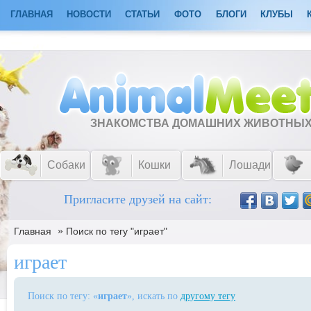
ГЛАВНАЯ
НОВОСТИ
СТАТЬИ
ФОТО
БЛОГИ
КЛУБЫ
ЗНАКОМСТВА ДОМАШНИХ ЖИВОТНЫ
Собаки
Кошки
Лошади
Пригласите друзей на сайт:
»
Главная
Поиск по тегу "играет"
играет
Поиск по тегу: «
играет
», искать по
другому тегу