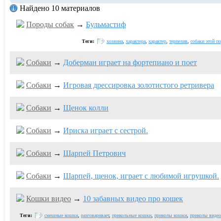
Найдено 10 материалов
Породы собак
→
Бульмастиф
Теги:
хозяина
,
характера
,
характер
,
терпелив
,
собаки этой п
Собаки
→
Доберман играет на фортепиано и поет
Собаки
→
Игровая дрессировка золотистого ретривера
Собаки
→
Щенок колли
Собаки
→
Ириска играет с сестрой.
Собаки
→
Шарпей Петрович
Собаки
→
Шарпей, щенок, играет с любимой игрушкой.
Кошки видео
→
10 забавных видео про кошек
Теги:
смешные кошки
,
разговаривает
,
прикольные кошки
,
приколы кошки
,
приколы видео