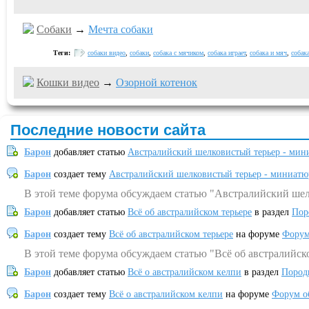
Собаки
→
Мечта собаки
Теги:
собаки видео
,
собаки
,
собака с мячиком
,
собака играет
,
собака и мяч
,
собак
Кошки видео
→
Озорной котенок
Последние новости сайта
Барон
добавляет статью
Австралийский шелковистый терьер - мин
Барон
создает тему
Австралийский шелковистый терьер - миниатю
В этой теме форума обсуждаем статью "Австралийский шел
Барон
добавляет статью
Всё об австралийском терьере
в раздел
Пор
Барон
создает тему
Всё об австралийском терьере
на форуме
Форум
В этой теме форума обсуждаем статью "Всё об австралийск
Барон
добавляет статью
Всё о австралийском келпи
в раздел
Пород
Барон
создает тему
Всё о австралийском келпи
на форуме
Форум о