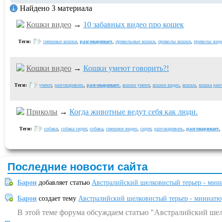
Найдено 3 материала
Кошки видео
→
10 забавных видео про кошек
Теги:
смешные кошки
,
разговаривает
,
прикольные кошки
,
приколы кошки
,
приколы вид
Кошки видео
→
Кошки умеют говорить?!
Теги:
умеют
,
разговаривать
,
разговаривает
,
кошки умеют
,
кошки видео
,
кошки
,
кошка разг
Приколы
→
Когда животные ведут себя как люди.
Теги:
собаки
,
собака сидит
,
собака
,
смешное видео
,
сидит
,
разговаривать
,
разговаривает
,
Последние новости сайта
Барон
добавляет статью
Австралийский шелковистый терьер - мин
Барон
создает тему
Австралийский шелковистый терьер - миниатю
В этой теме форума обсуждаем статью "Австралийский шел