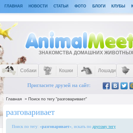
ГЛАВНАЯ
НОВОСТИ
СТАТЬИ
ФОТО
БЛОГИ
КЛУБЫ
ЗНАКОМСТВА ДОМАШНИХ ЖИВОТНЫ
Собаки
Кошки
Лошади
Пригласите друзей на сайт:
»
Главная
Поиск по тегу "разговаривает"
разговаривает
Поиск по тегу: «
разговаривает
», искать по
другому тегу