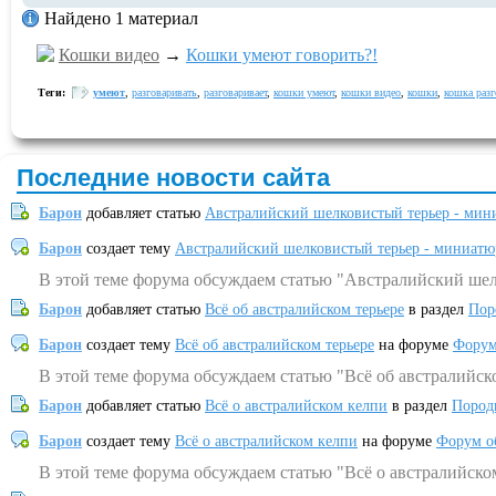
Найдено 1 материал
Кошки видео
→
Кошки умеют говорить?!
Теги:
умеют
,
разговаривать
,
разговаривает
,
кошки умеют
,
кошки видео
,
кошки
,
кошка разг
Последние новости сайта
Барон
добавляет статью
Австралийский шелковистый терьер - мин
Барон
создает тему
Австралийский шелковистый терьер - миниатю
В этой теме форума обсуждаем статью "Австралийский шел
Барон
добавляет статью
Всё об австралийском терьере
в раздел
Пор
Барон
создает тему
Всё об австралийском терьере
на форуме
Форум
В этой теме форума обсуждаем статью "Всё об австралийск
Барон
добавляет статью
Всё о австралийском келпи
в раздел
Пород
Барон
создает тему
Всё о австралийском келпи
на форуме
Форум о
В этой теме форума обсуждаем статью "Всё о австралийско