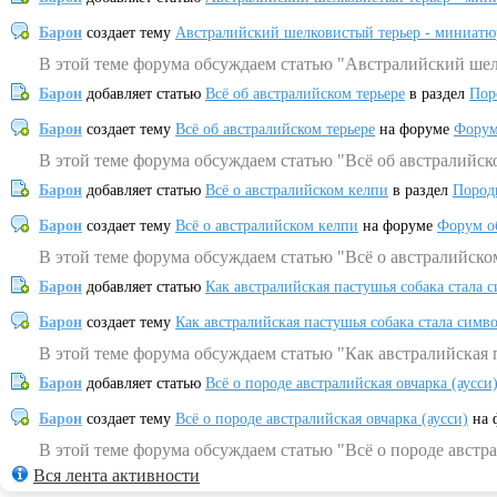
Барон
создает тему
Австралийский шелковистый терьер - миниатю
В этой теме форума обсуждаем статью "Австралийский шел
Барон
добавляет статью
Всё об австралийском терьере
в раздел
Пор
Барон
создает тему
Всё об австралийском терьере
на форуме
Форум
В этой теме форума обсуждаем статью "Всё об австралийск
Барон
добавляет статью
Всё о австралийском келпи
в раздел
Пород
Барон
создает тему
Всё о австралийском келпи
на форуме
Форум о
В этой теме форума обсуждаем статью "Всё о австралийско
Барон
добавляет статью
Как австралийская пастушья собака стала 
Барон
создает тему
Как австралийская пастушья собака стала симв
В этой теме форума обсуждаем статью "Как австралийская 
Барон
добавляет статью
Всё о породе австралийская овчарка (аусси
Барон
создает тему
Всё о породе австралийская овчарка (аусси)
на 
В этой теме форума обсуждаем статью "Всё о породе австра
Вся лента активности