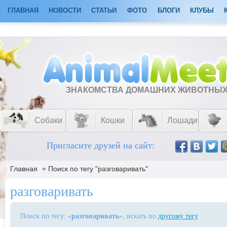
ГЛАВНАЯ
НОВОСТИ
СТАТЬИ
ФОТО
БЛОГИ
КЛУБЫ
ЗНАКОМСТВА ДОМАШНИХ ЖИВОТНЫ
Собаки
Кошки
Лошади
Пригласите друзей на сайт:
»
Главная
Поиск по тегу "разговаривать"
разговаривать
Поиск по тегу: «
разговаривать
», искать по
другому тегу