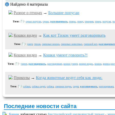
Найдено 4 материала
Разное о птицах
→
Большие попугаи
Теги:
серые попугаи
,
серые
,
разговаривать
,
птицы
,
птицу
,
птицами
,
птица
,
попугая
,
по
Кошки видео
→
Как кот Тихон умеет разговаривать
Теги:
умеет
,
тихон
,
смешные кошки
,
смешные животные
,
смешной кот
,
разговариват
Кошки видео
→
Кошки умеют говорить?!
Теги:
умеют
,
разговаривать
,
разговаривает
,
кошки умеют
,
кошки видео
,
кошки
,
кошка разг
Приколы
→
Когда животные ведут себя как люди.
Теги:
собаки
,
собака сидит
,
собака
,
смешное видео
,
сидит
,
разговаривать
,
разговаривает
,
Последние новости сайта
Барон
добавляет статью
Австралийский шелковистый терьер - мин