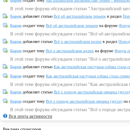
Барон
создает тему
Австралийский шелковистый терьер - миниатю
В этой теме форума обсуждаем статью "Австралийский шел
Барон
добавляет статью
Всё об австралийском терьере
в раздел
Пор
Барон
создает тему
Всё об австралийском терьере
на форуме
Форум
В этой теме форума обсуждаем статью "Всё об австралийск
Барон
добавляет статью
Всё о австралийском келпи
в раздел
Пород
Барон
создает тему
Всё о австралийском келпи
на форуме
Форум о
В этой теме форума обсуждаем статью "Всё о австралийско
Барон
добавляет статью
Как австралийская пастушья собака стала 
Барон
создает тему
Как австралийская пастушья собака стала симв
В этой теме форума обсуждаем статью "Как австралийская 
Барон
добавляет статью
Всё о породе австралийская овчарка (аусси
Барон
создает тему
Всё о породе австралийская овчарка (аусси)
на 
В этой теме форума обсуждаем статью "Всё о породе австра
Вся лента активности
Реклама спонсоров