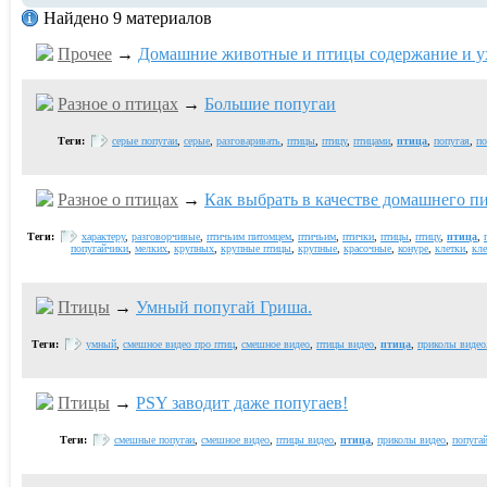
Найдено 9 материалов
Прочее
→
Домашние животные и птицы содержание и у
Разное о птицах
→
Большие попугаи
Теги:
серые попугаи
,
серые
,
разговаривать
,
птицы
,
птицу
,
птицами
,
птица
,
попугая
,
по
Разное о птицах
→
Как выбрать в качестве домашнего п
Теги:
характеру
,
разговорчивые
,
птичьим питомцем
,
птичьим
,
птички
,
птицы
,
птицу
,
птица
,
попугайчики
,
мелких
,
крупных
,
крупные птицы
,
крупные
,
красочные
,
конуре
,
клетки
,
кле
Птицы
→
Умный попугай Гриша.
Теги:
умный
,
смешное видео про птиц
,
смешное видео
,
птицы видео
,
птица
,
приколы видео
Птицы
→
PSY заводит даже попугаев!
Теги:
смешные попугаи
,
смешное видео
,
птицы видео
,
птица
,
приколы видео
,
попугай