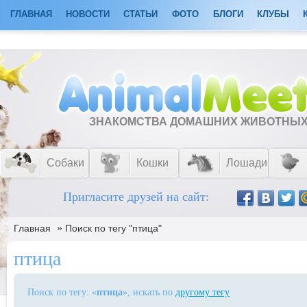
ГЛАВНАЯ
НОВОСТИ
СТАТЬИ
ФОТО
БЛОГИ
КЛУБЫ
ЗНАКОМСТВА ДОМАШНИХ ЖИВОТНЫ
Собаки
Кошки
Лошади
Пригласите друзей на сайт:
»
Главная
Поиск по тегу "птица"
птица
Поиск по тегу: «
птица
», искать по
другому тегу