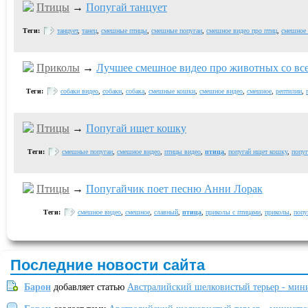
Птицы
→
Попугай танцует
Теги:
танцует
,
танец
,
смешные птицы
,
смешные попугаи
,
смешное видео про птиц
,
смешное 
Приколы
→
Лучшее смешное видео про животных со все
Теги:
собаки видео
,
собаки
,
собака
,
смешные кошки
,
смешное видео
,
смешное
,
рептилии
,
Птицы
→
Попугай ищет кошку
Теги:
смешные попугаи
,
смешное видео
,
птицы видео
,
птица
,
попугай ищет кошку
,
попуг
Птицы
→
Попугайчик поет песню Анни Лорак
Теги:
смешное видео
,
смешное
,
славный
,
птица
,
приколы с птицами
,
приколы
,
попу
Последние новости сайта
Барон
добавляет статью
Австралийский шелковистый терьер - мин