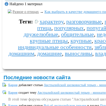
Найдено 1 материал
Разное о птицах
→
Как выбрать в качестве домашнего п
Теги:
характеру
,
разговорчивые
,
птица
,
популярных
,
попуга
дружелюбные
,
общительные
,
нед
крупные птицы
,
крупные
,
крас
индивидуальные особенности
,
зябл
домашним
,
домашние
,
выносливы
,
влад
Последние новости сайта
Барон
добавляет статью
Австралийский шелковистый терьер - мин
Барон
создает тему
Австралийский шелковистый терьер - миниатю
В этой теме форума обсуждаем статью "Австралийский шел
Барон
добавляет статью
Всё об австралийском терьере
в раздел
Пор