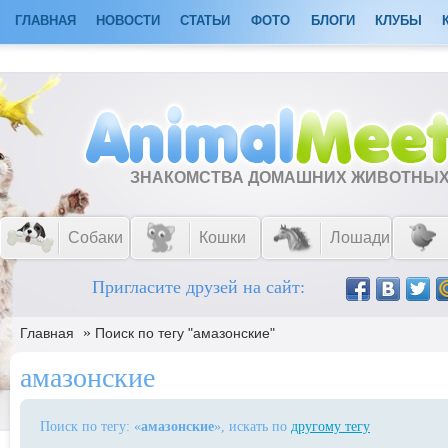
ГЛАВНАЯ
НОВОСТИ
СТАТЬИ
ФОТО
БЛОГИ
КЛУБЫ
ЗНАКОМСТВА ДОМАШНИХ ЖИВОТНЫ
Собаки
Кошки
Лошади
Пригласите друзей на сайт:
»
Главная
Поиск по тегу "амазонские"
амазонские
Поиск по тегу: «
амазонские
», искать по
другому тегу