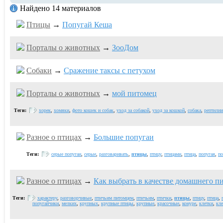
Найдено 14 материалов
Птицы
→
Попугай Кеша
Порталы о животных
→
ЗооДом
Собаки
→
Сражение таксы с петухом
Порталы о животных
→
мой питомец
Теги:
хорек
,
хомяки
,
фото кошек и собак
,
уход за собакой
,
уход за кошкой
,
собака
,
рептилии
Разное о птицах
→
Большие попугаи
Теги:
серые попугаи
,
серые
,
разговаривать
,
птицы
,
птицу
,
птицами
,
птица
,
попугая
,
по
Разное о птицах
→
Как выбрать в качестве домашнего п
Теги:
характеру
,
разговорчивые
,
птичьим питомцем
,
птичьим
,
птички
,
птицы
,
птицу
,
птица
,
попугайчики
,
мелких
,
крупных
,
крупные птицы
,
крупные
,
красочные
,
конуре
,
клетки
,
кле