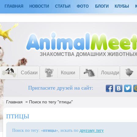
ГЛАВНАЯ
НОВОСТИ
СТАТЬИ
ФОТО
БЛОГИ
КЛУБЫ
ЗНАКОМСТВА ДОМАШНИХ ЖИВОТНЫ
Собаки
Кошки
Лошади
Пригласите друзей на сайт:
»
Главная
Поиск по тегу "птицы"
птицы
Поиск по тегу: «
птицы
», искать по
другому тегу