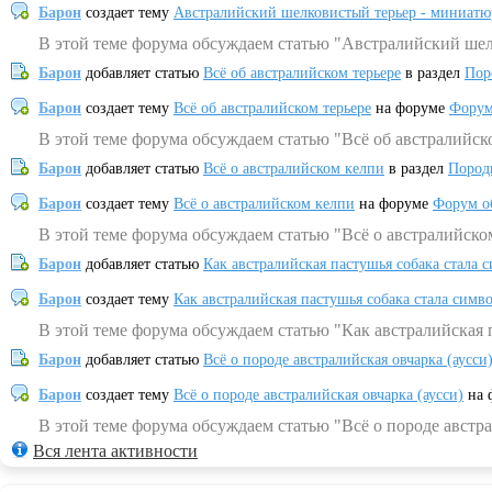
Барон
создает тему
Австралийский шелковистый терьер - миниатю
В этой теме форума обсуждаем статью "Австралийский шел
Барон
добавляет статью
Всё об австралийском терьере
в раздел
Пор
Барон
создает тему
Всё об австралийском терьере
на форуме
Форум
В этой теме форума обсуждаем статью "Всё об австралийск
Барон
добавляет статью
Всё о австралийском келпи
в раздел
Пород
Барон
создает тему
Всё о австралийском келпи
на форуме
Форум о
В этой теме форума обсуждаем статью "Всё о австралийско
Барон
добавляет статью
Как австралийская пастушья собака стала 
Барон
создает тему
Как австралийская пастушья собака стала симв
В этой теме форума обсуждаем статью "Как австралийская 
Барон
добавляет статью
Всё о породе австралийская овчарка (аусси
Барон
создает тему
Всё о породе австралийская овчарка (аусси)
на 
В этой теме форума обсуждаем статью "Всё о породе австра
Вся лента активности