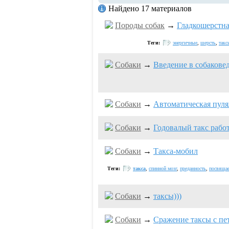
Найдено 17 материалов
Породы собак
→
Гладкошерстна
Теги:
энергичные
,
шерсть
,
такс
Собаки
→
Введение в собаковед
Собаки
→
Автоматическая пуля
Собаки
→
Годовалый такс работ
Собаки
→
Такса-мобил
Теги:
такса
,
спинной мозг
,
преданность
,
посвящае
Собаки
→
таксы)))
Собаки
→
Сражение таксы с пе