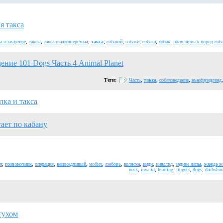
я такса
ы в квартире
,
таксы
,
такса гладкошерстная
,
такса
,
собакой
,
собаки
,
собака
,
собак
,
популярных пород соб
ение 101 Dogs Часть 4 Animal Planet
Теги:
Часть
,
такса
,
собаковедение
,
ньюфаундленд
лка и такса
ает по кабану
т
,
позвоночник
,
операция
,
непоседливый
,
мобил
,
любовь
,
коляска
,
инди
,
инвалид
,
задние лапы
,
жажда ж
neck
,
invalid
,
hunting
,
fingers
,
dogs
,
dachshu
тухом