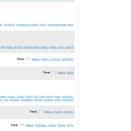
ак
,
охотятся
,
охотничья собака
,
игры
,
гладкошерстная такса
,
Введение
,
Боксер
,
бишон-фриз
,
бигль
,
planet
,
dogs
,
animal
Теги:
такса
,
сабака
,
пулялка
,
животное
Теги:
такса
,
кабан
изни
,
грыжа
,
stunts
,
stanky leg
,
snap
,
puppy
,
pain
,
operation
,
nd
,
cute
,
column
,
chihuahua
,
carriage
,
broken
,
bones
,
backbone
Теги:
такса
,
счастье
,
любовь
Теги:
такса
,
сражение
,
собаки
,
птицы
,
петух