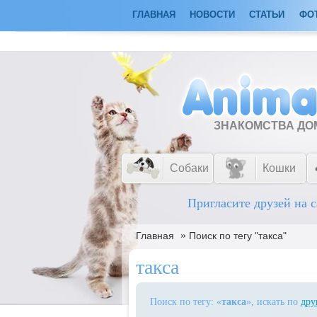
ГЛАВНАЯ
НОВОСТИ
СТАТЬИ
ФО
ЗНАКОМСТВА Д
Собаки
Кошки
Пригласите друзей на с
»
Главная
Поиск по тегу "такса"
такса
Поиск по тегу: «
такса
», искать по
дру