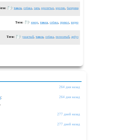
еги:
такса
,
собака
,
лапа
,
кроличья
,
кролик
,
балерина
Теги:
юмор
,
такса
,
собака
,
прикол
,
видео
Теги:
ушастый
,
такса
,
собака
,
полосатый
,
арбуз
264 дня назад
ы
:
264 дня назад
"
277 дней назад
277 дней назад