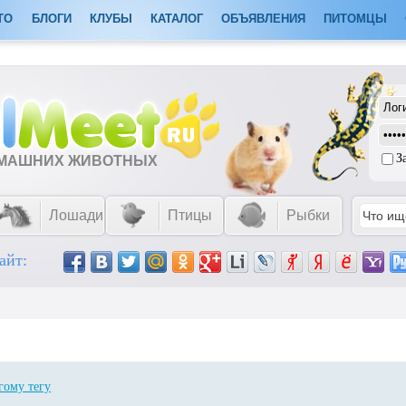
ТО
БЛОГИ
КЛУБЫ
КАТАЛОГ
ОБЪЯВЛЕНИЯ
ПИТОМЦЫ
З
ОМАШНИХ ЖИВОТНЫХ
Лошади
Птицы
Рыбки
айт:
гому тегу