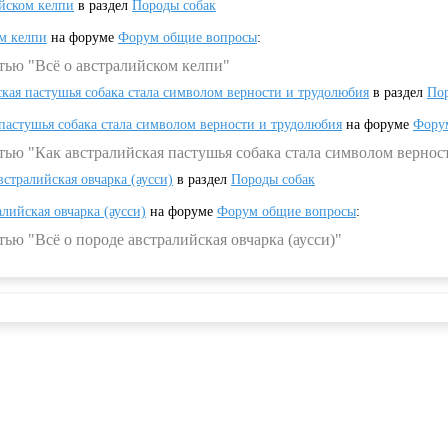
ийском келпи
в раздел
Породы собак
ом келпи
на форуме
Форум общие вопросы
:
тью "Всё о австралийском келпи"
ская пастушья собака стала символом верности и трудолюбия
в раздел
Пор
 пастушья собака стала символом верности и трудолюбия
на форуме
Фору
тью "Как австралийская пастушья собака стала символом вернос
встралийская овчарка (аусси)
в раздел
Породы собак
алийская овчарка (аусси)
на форуме
Форум общие вопросы
:
ью "Всё о породе австралийская овчарка (аусси)"