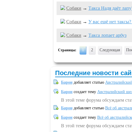
Собаки
→
Такса Надя даёт лапу)))
Собаки
→
У вас ещё нет таксы?
Собаки
→
Такса лопает арбуз
1
2
Следующая
По
Страницы:
Последние новости сай
Барон
добавляет статью
Австралийский
Барон
создает тему
Австралийский шел
В этой теме форума обсуждаем ст
Барон
добавляет статью
Всё об австрал
Барон
создает тему
Всё об австралийск
В этой теме форума обсуждаем ста