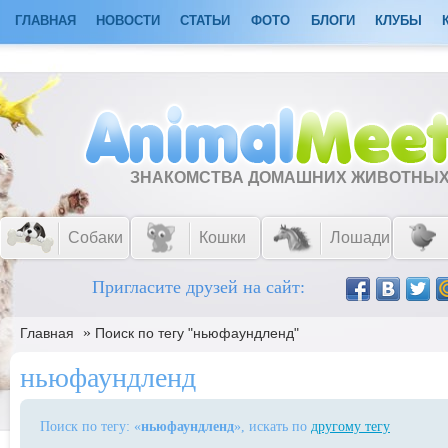
ГЛАВНАЯ
НОВОСТИ
СТАТЬИ
ФОТО
БЛОГИ
КЛУБЫ
ЗНАКОМСТВА ДОМАШНИХ ЖИВОТНЫ
Собаки
Кошки
Лошади
Пригласите друзей на сайт:
»
Главная
Поиск по тегу "ньюфаундленд"
ньюфаундленд
Поиск по тегу: «
ньюфаундленд
», искать по
другому тегу