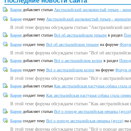
Последние новости сайта
Барон
добавляет статью
Австралийский шелковистый терьер - мин
Барон
создает тему
Австралийский шелковистый терьер - миниатю
В этой теме форума обсуждаем статью "Австралийский шел
Барон
добавляет статью
Всё об австралийском терьере
в раздел
Пор
Барон
создает тему
Всё об австралийском терьере
на форуме
Форум
В этой теме форума обсуждаем статью "Всё об австралийск
Барон
добавляет статью
Всё о австралийском келпи
в раздел
Пород
Барон
создает тему
Всё о австралийском келпи
на форуме
Форум о
В этой теме форума обсуждаем статью "Всё о австралийско
Барон
добавляет статью
Как австралийская пастушья собака стала 
Барон
создает тему
Как австралийская пастушья собака стала симв
В этой теме форума обсуждаем статью "Как австралийская 
Барон
добавляет статью
Всё о породе австралийская овчарка (аусси
Барон
создает тему
Всё о породе австралийская овчарка (аусси)
на 
В этой теме форума обсуждаем статью "Всё о породе австра