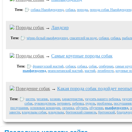
Теги:
собака Ньюфаундленд
,
собака
,
породы
,
порода собак Ньюфаундлен
Породы собак
→
Ландсир
Теги:
чёрно-белый ньюфаундленд
,
спасателей на воде
,
собаки
,
собака
,
рыбал
Породы собак
→
Самые крупные породы собак
Теги:
французский мастиф
,
собаки
,
собака
,
собак
,
сенбернар
,
самые кру
ньюфаундленд
,
неаполитанский мастиф
,
мастиф
,
леонбергер
,
крупные п
Поведение собак
→
Какая порода собак подойдет неопы
Теги:
шелти
,
чесапик
,
хозяин
,
характеристик
,
укусить вашего ребенка
,
укусит
собак
,
руководством
,
ретривер
,
ребенка
,
пудель
,
проблемы
,
послушания
послушания
,
основным командам
,
овчарка
,
обучить
,
обучении
,
ньюфаундленд
,
л
завести
,
владельцы собак
,
владельцы
,
бретонский спаниель
,
бретонский
,
бладхаунд