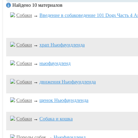
Найдено 10 материалов
Собаки
→
Введение в собаковедение 101 Dogs Часть 4 An
Собаки
→
храп Ньюфаундленда
Собаки
→
ньюфаундленд
Собаки
→
движения Ньюфаундленда
Собаки
→
щенок Ньюфаундленда
Собаки
→
Собака и кошка
Породы собак
→
Ньюфаундленд