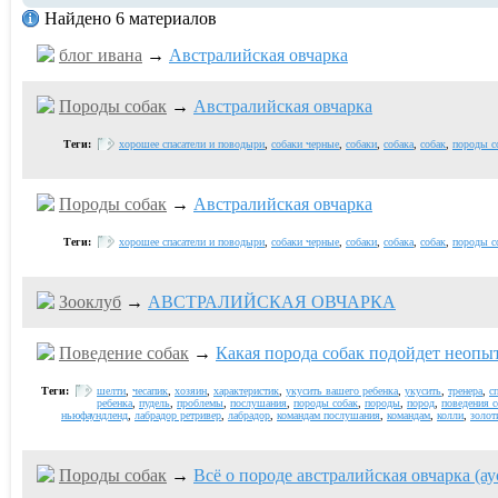
Найдено 6 материалов
блог ивaна
→
Австралийская овчарка
Породы собак
→
Австралийская овчарка
Теги:
хорошее спасатели и поводыри
,
собаки черные
,
собаки
,
собака
,
собак
,
породы с
Породы собак
→
Австралийская овчарка
Теги:
хорошее спасатели и поводыри
,
собаки черные
,
собаки
,
собака
,
собак
,
породы с
Зооклуб
→
АВСТРАЛИЙСКАЯ ОВЧАРКА
Поведение собак
→
Какая порода собак подойдет неопы
Теги:
шелти
,
чесапик
,
хозяин
,
характеристик
,
укусить вашего ребенка
,
укусить
,
тренера
,
с
ребенка
,
пудель
,
проблемы
,
послушания
,
породы собак
,
породы
,
пород
,
поведения с
ньюфаундленд
,
лабрадор ретривер
,
лабрадор
,
командам послушания
,
командам
,
колли
,
золот
Породы собак
→
Всё о породе австралийская овчарка (ау