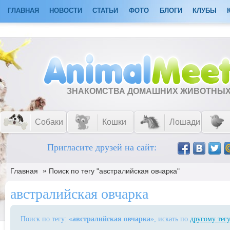
ГЛАВНАЯ
НОВОСТИ
СТАТЬИ
ФОТО
БЛОГИ
КЛУБЫ
ЗНАКОМСТВА ДОМАШНИХ ЖИВОТНЫ
Собаки
Кошки
Лошади
Пригласите друзей на сайт:
»
Главная
Поиск по тегу "австралийская овчарка"
австралийская овчарка
Поиск по тегу: «
австралийская овчарка
», искать по
другому тег