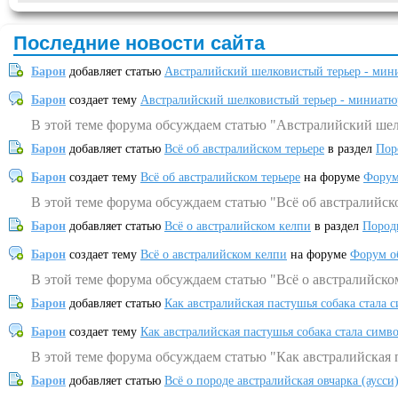
Последние новости сайта
Барон
добавляет статью
Австралийский шелковистый терьер - мин
Барон
создает тему
Австралийский шелковистый терьер - миниатю
В этой теме форума обсуждаем статью "Австралийский шел
Барон
добавляет статью
Всё об австралийском терьере
в раздел
Пор
Барон
создает тему
Всё об австралийском терьере
на форуме
Форум
В этой теме форума обсуждаем статью "Всё об австралийск
Барон
добавляет статью
Всё о австралийском келпи
в раздел
Пород
Барон
создает тему
Всё о австралийском келпи
на форуме
Форум о
В этой теме форума обсуждаем статью "Всё о австралийско
Барон
добавляет статью
Как австралийская пастушья собака стала 
Барон
создает тему
Как австралийская пастушья собака стала симв
В этой теме форума обсуждаем статью "Как австралийская 
Барон
добавляет статью
Всё о породе австралийская овчарка (аусси