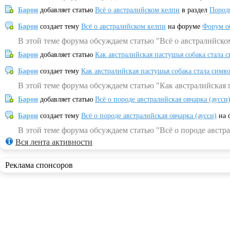
Барон
добавляет статью
Всё о австралийском келпи
в раздел
Пород
Барон
создает тему
Всё о австралийском келпи
на форуме
Форум о
В этой теме форума обсуждаем статью "Всё о австралийско
Барон
добавляет статью
Как австралийская пастушья собака стала 
Барон
создает тему
Как австралийская пастушья собака стала симв
В этой теме форума обсуждаем статью "Как австралийская 
Барон
добавляет статью
Всё о породе австралийская овчарка (аусси
Барон
создает тему
Всё о породе австралийская овчарка (аусси)
на 
В этой теме форума обсуждаем статью "Всё о породе австра
Вся лента активности
Реклама спонсоров