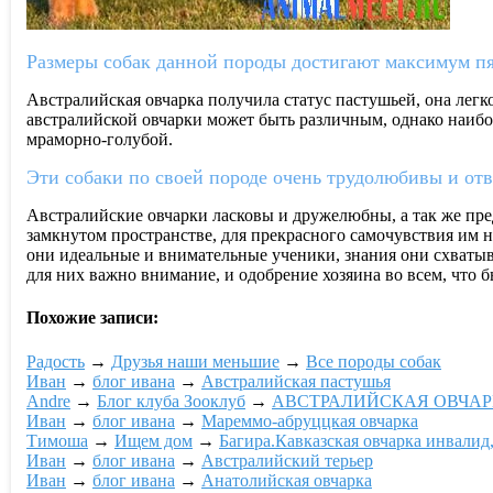
Размеры собак данной породы достигают максимум пя
Австралийская овчарка получила статус пастушьей, она легк
австралийской овчарки может быть различным, однако наи
мраморно-голубой.
Эти собаки по своей породе очень трудолюбивы и отве
Австралийские овчарки ласковы и дружелюбны, а так же пре
замкнутом пространстве, для прекрасного самочувствия им н
они идеальные и внимательные ученики, знания они схватыв
для них важно внимание, и одобрение хозяина во всем, что б
Похожие записи:
Радость
→
Друзья наши меньшие
→
Все породы собак
Ивaн
→
блог ивaна
→
Австралийская пастушья
Andre
→
Блог клуба Зооклуб
→
АВСТРАЛИЙСКАЯ ОВЧА
Ивaн
→
блог ивaна
→
Мареммо-абруццкая овчарка
Тимоша
→
Ищем дом
→
Багира.Кавказская овчарка инвалид,
Ивaн
→
блог ивaна
→
Австралийский терьер
Ивaн
→
блог ивaна
→
Анатолийская овчарка