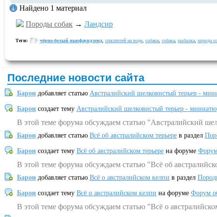
Найдено 1 материал
Породы собак
→
Ландсир
Теги:
чёрно-белый ньюфаундленд
,
спасателей на воде
,
собаки
,
собака
,
рыбалка
,
порода с
Последние новости сайта
Барон
добавляет статью
Австралийский шелковистый терьер - мин
Барон
создает тему
Австралийский шелковистый терьер - миниатю
В этой теме форума обсуждаем статью "Австралийский шел
Барон
добавляет статью
Всё об австралийском терьере
в раздел
Пор
Барон
создает тему
Всё об австралийском терьере
на форуме
Форум
В этой теме форума обсуждаем статью "Всё об австралийск
Барон
добавляет статью
Всё о австралийском келпи
в раздел
Пород
Барон
создает тему
Всё о австралийском келпи
на форуме
Форум о
В этой теме форума обсуждаем статью "Всё о австралийско