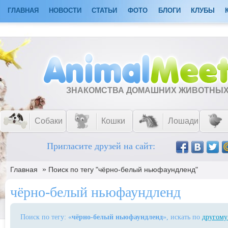
ГЛАВНАЯ
НОВОСТИ
СТАТЬИ
ФОТО
БЛОГИ
КЛУБЫ
ЗНАКОМСТВА ДОМАШНИХ ЖИВОТНЫ
Собаки
Кошки
Лошади
Пригласите друзей на сайт:
»
Главная
Поиск по тегу "чёрно-белый ньюфаундленд"
чёрно-белый ньюфаундленд
Поиск по тегу: «
чёрно-белый ньюфаундленд
», искать по
другому